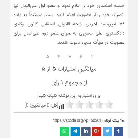
جلسه استعفای خود را اعلام نمود و عضو اول علی‌البدل نیز
انصراف خود را از عضویت اعلام کرده است، مستنداً به ماده
۳۶ آیین‌نامه اجرایی لایحه قانونی استقلال کانون وکلای
دادگستری، علی خسروی به عنوان عضو دوم علی‌البدل برای
عضویت در هیأت مدیره دعوت شدند.
۵
۴
۳
۲
۱
میانگین امتیازات
۵
از ۵
از مجموع
۱
رای
برای امتیاز به این نوشته کلیک کنید!
[کل:
0
میانگین:
0
]
لینک کوتاه :
https://scoda.org/?p=50301