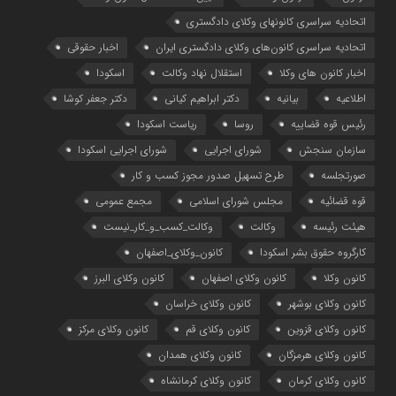
اتحادیه سراسری کانونهای وکلای دادگستری
اتحادیه سراسری کانون‌های وکلای دادگستری ایران
اخبار حقوقی
اخبار کانون های وکلا
استقلال نهاد وکالت
اسکودا
اطلاعیه
بیانیه
دکتر ابراهیم کیانی
دکتر جعفر کوشا
رئیس قوه قضاییه
روسا
ریاست اسکودا
سازمان سنجش
شورای اجرایی
شورای اجرایی اسکودا
صورتجلسه
طرح تسهیل صدور مجوز کسب و کار
قوه قضائیه
مجلس شورای اسلامی
مجمع عمومی
هیئت رئیسه
وکالت
وکالت_کسب_و_کار_نیست
کارگروه حقوق بشر اسکودا
کانون_وکلای_اصفهان
کانون وکلا
کانون وکلای اصفهان
کانون وکلای البرز
کانون وکلای بوشهر
کانون وکلای خراسان
کانون وکلای قزوین
کانون وکلای قم
کانون وکلای مرکز
کانون وکلای هرمزگان
کانون وکلای همدان
کانون وکلای کرمان
کانون وکلای کرمانشاه