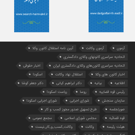
آزمون
آزمون وکالت
آیین ‌نامه استقلال کانون وکلا
اتحادیه سراسری کانونهای وکلای دادگستری
اتحادیه سراسری کانون‌های وکلای دادگستری ایران
اخبار حقوقی
اخبار کانون های وکلا
استقلال نهاد وکالت
اسکودا
اطلاعیه
بیانیه
دکتر ابراهیم کیانی
دکتر جعفر کوشا
رئیس قوه قضاییه
روسا
ریاست اسکودا
سازمان سنجش
شورای اجرایی
شورای اجرایی اسکودا
صورتجلسه
طرح تسهیل صدور مجوز کسب و کار
قوه قضائیه
مجلس شورای اسلامی
مجمع عمومی
هیئت رئیسه
وکالت
وکالت_کسب_و_کار_نیست