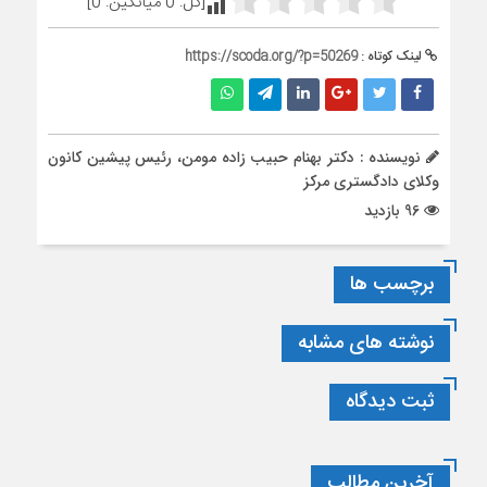
[کل:
0
میانگین:
0
]
لینک کوتاه :
https://scoda.org/?p=50269
نویسنده : دکتر بهنام حبیب زاده مومن، رئیس پیشین کانون
وکلای دادگستری مرکز
96 بازدید
برچسب ها
نوشته های مشابه
ثبت دیدگاه
آخرین مطالب