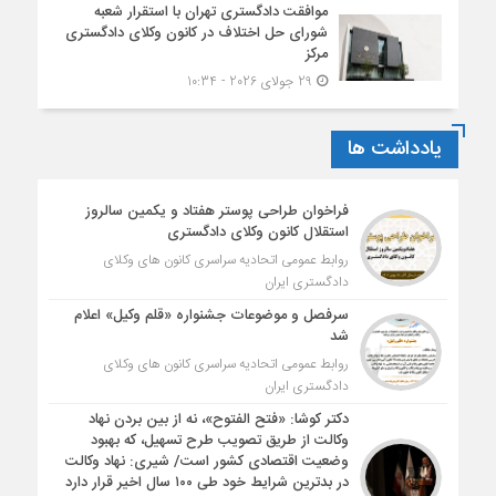
موافقت دادگستری تهران با استقرار شعبه
شورای حل اختلاف در کانون وکلای دادگستری
مرکز
29 جولای 2026 - 10:34
یادداشت ها
فراخوان طراحی پوستر هفتاد و یکمین سالروز
استقلال کانون وکلای دادگستری
روابط عمومی اتحادیه سراسری کانون های وکلای
دادگستری ایران
سرفصل و موضوعات جشنواره «قلم وکیل» اعلام
شد
روابط عمومی اتحادیه سراسری کانون های وکلای
دادگستری ایران
دکتر کوشا: «فتح الفتوح»، نه از بین بردن نهاد
وکالت از طریق تصویب طرح تسهیل، که بهبود
وضعیت اقتصادی کشور است/ شیری: نهاد وکالت
در بدترین شرایط خود طی ۱۰۰ سال اخیر قرار دارد