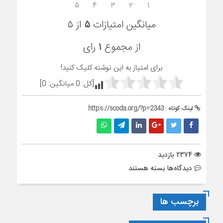
۵
۴
۳
۲
۱
میانگین امتیازات
۵
از ۵
از مجموع
۱
رای
برای امتیاز به این نوشته کلیک کنید!
[کل:
0
میانگین:
0
]
لینک کوتاه :
https://scoda.org/?p=2343
2374 بازدید
برای
دیدگاه‌ها
بسته هستند
جلسه
سخنرانی
برچسب ها
با
موضوع
”