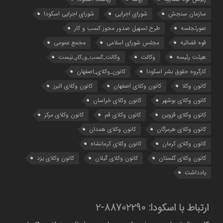
سازمان سنجش
شورای اجرایی
شورای اجرایی اسکودا
صورتجلسه
طرح تسهیل صدور مجوز کسب و کار
قوه قضائیه
مجلس شورای اسلامی
مجمع عمومی
هیئت رئیسه
وکالت
وکالت_کسب_و_کار_نیست
کارگروه حقوق بشر اسکودا
کانون_وکلای_اصفهان
کانون وکلا
کانون وکلای اصفهان
کانون وکلای البرز
کانون وکلای بوشهر
کانون وکلای خراسان
کانون وکلای قزوین
کانون وکلای قم
کانون وکلای مرکز
کانون وکلای هرمزگان
کانون وکلای همدان
کانون وکلای کرمان
کانون وکلای کرمانشاه
کانون وکلای گلستان
کانون وکلای گیلان
کانون وکلای یزد
یادداشت
ارتباط با اسکودا:
88702290-2