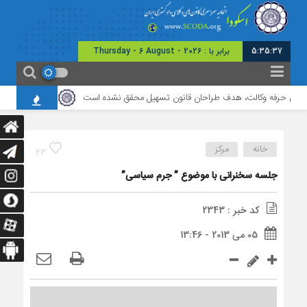
5:35:37
برابر با : Thursday - 6 August - 2026
های حرفه وکالت، هدف طراحان قانون تسهیل محقق نشده است
برگزاری نشست مشت
خانه
مرکز
23
جلسه سخنرانی با موضوع ” جرم سیاسی”
کد خبر : 2343
05 می 2013 - 13:46