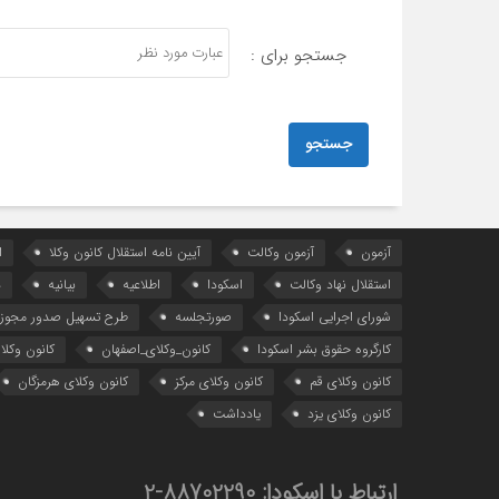
جستجو برای :
آزمون
آزمون وکالت
آیین ‌نامه استقلال کانون وکلا
ا
استقلال نهاد وکالت
اسکودا
اطلاعیه
بیانیه
د
شورای اجرایی اسکودا
صورتجلسه
طرح تسهیل صدور مجوز 
کارگروه حقوق بشر اسکودا
کانون_وکلای_اصفهان
کانون وکلا
کانون وکلای قم
کانون وکلای مرکز
کانون وکلای هرمزگان
کانون وکلای یزد
یادداشت
ارتباط با اسکودا:
88702290-2