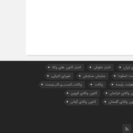
 ایران
اخبار حقوقی
اخبار کانون های وکلا
ست اسکودا
سازمان سنجش
شورای اجرایی
یئت رئیسه
وکالت
وکالت_کسب_و_کار_نیست
ن وکلای خراسان
کانون وکلای قزوین
ون وکلای گلستان
کانون وکلای گیلان