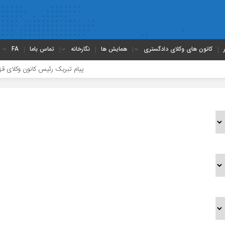
کانون های وکلای دادگستری
همایش ها
نگارخانه
تماس باما
FA
پیام تبریک رئیس کانون وکلای قزوین ب