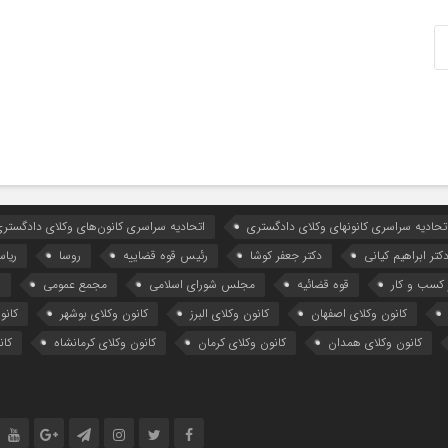
تحادیه سراسری کانونهای وکلای دادگستری
اتحادیه سراسری کانون‌های وکلای دادگستری
کتر ابراهیم کیانی
دکتر جعفر کوشا
رئیس قوه قضاییه
روسا
ریا
کسب و کار
قوه قضائیه
مجلس شورای اسلامی
مجمع عمومی
ه
کانون وکلای اصفهان
کانون وکلای البرز
کانون وکلای بوشهر
کانو
کانون وکلای همدان
کانون وکلای کرمان
کانون وکلای کرمانشاه
کان