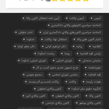
آزمون
آزمون وکالت
آیین ‌نامه استقلال کانون وکلا
اتحادیه سراسری کانونهای وکلای دادگستری
اتحادیه سراسری کانون‌های وکلای دادگستری ایران
اخبار حقوقی
اخبار کانون های وکلا
استقلال نهاد وکالت
اسکودا
اطلاعیه
بیانیه
دکتر ابراهیم کیانی
دکتر جعفر کوشا
رئیس قوه قضاییه
روسا
ریاست اسکودا
سازمان سنجش
شورای اجرایی
شورای اجرایی اسکودا
صورتجلسه
طرح تسهیل صدور مجوز کسب و کار
قوه قضائیه
مجلس شورای اسلامی
مجمع عمومی
هیئت رئیسه
وکالت
وکالت_کسب_و_کار_نیست
کارگروه حقوق بشر اسکودا
کانون_وکلای_اصفهان
کانون وکلا
کانون وکلای اصفهان
کانون وکلای البرز
کانون وکلای بوشهر
کانون وکلای خراسان