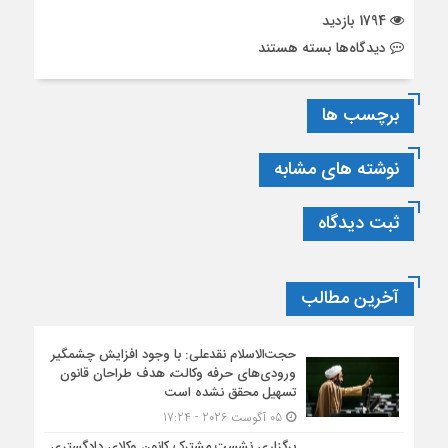
1794 بازدید
برای
دیدگاه‌ها
بسته هستند
کشاورز
تشریح
برچسب ها
کرد
:
دغدغه‌های
نوشته های مشابه
وکلا
پیرامون
ثبت دیدگاه
تبصره
ماده
۴۸
آیین
آخرین مطالب
دادرسی
کیفری
حجت‌الاسلام نقدعلی: با وجود افزایش چشمگیر
ورودی‌های حرفه وکالت، هدف طراحان قانون
تسهیل محقق نشده است
05 آگوست 2026 - 17:24
برگزاری نشست مشترک کانون وکلای دادگستری