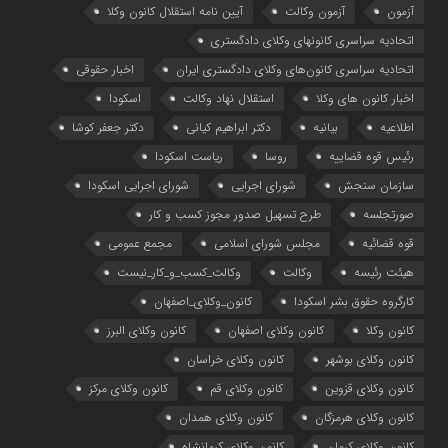
آزمون
آزمون وکالت
آیین ‌نامه استقلال کانون وکلا
اتحادیه سراسری کانونهای وکلای دادگستری
اتحادیه سراسری کانون‌های وکلای دادگستری ایران
اخبار حقوقی
اخبار کانون های وکلا
استقلال نهاد وکالت
اسکودا
اطلاعیه
بیانیه
دکتر ابراهیم کیانی
دکتر جعفر کوشا
رئیس قوه قضاییه
روسا
ریاست اسکودا
سازمان سنجش
شورای اجرایی
شورای اجرایی اسکودا
صورتجلسه
طرح تسهیل صدور مجوز کسب و کار
قوه قضائیه
مجلس شورای اسلامی
مجمع عمومی
هیئت رئیسه
وکالت
وکالت_کسب_و_کار_نیست
کارگروه حقوق بشر اسکودا
کانون_وکلای_اصفهان
کانون وکلا
کانون وکلای اصفهان
کانون وکلای البرز
کانون وکلای بوشهر
کانون وکلای خراسان
کانون وکلای قزوین
کانون وکلای قم
کانون وکلای مرکز
کانون وکلای هرمزگان
کانون وکلای همدان
کانون وکلای کرمان
کانون وکلای کرمانشاه