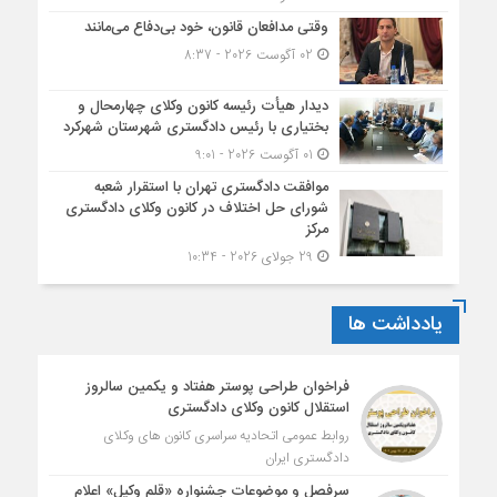
وقتی مدافعان قانون، خود بی‌دفاع می‌مانند
02 آگوست 2026 - 8:37
دیدار هیأت رئیسه کانون وکلای چهارمحال و
بختیاری با رئیس دادگستری شهرستان شهرکرد
01 آگوست 2026 - 9:01
موافقت دادگستری تهران با استقرار شعبه
شورای حل اختلاف در کانون وکلای دادگستری
مرکز
29 جولای 2026 - 10:34
یادداشت ها
فراخوان طراحی پوستر هفتاد و یکمین سالروز
استقلال کانون وکلای دادگستری
روابط عمومی اتحادیه سراسری کانون های وکلای
دادگستری ایران
سرفصل و موضوعات جشنواره «قلم وکیل» اعلام