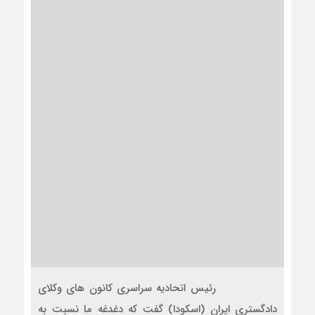
رئیس اتحادیه سراسری کانون های وکلای
دادگستری ایران (اسکودا) گفت که دغدغه ما نسبت به