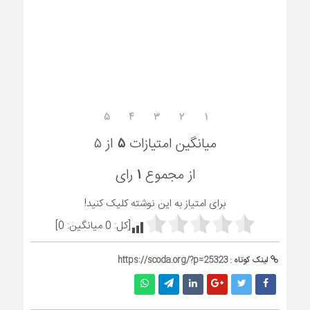
۵
۴
۳
۲
۱
میانگین امتیازات
۵
از ۵
از مجموع
۱
رای
برای امتیاز به این نوشته کلیک کنید!
[کل:
0
میانگین:
0
]
لینک کوتاه :
https://scoda.org/?p=25323