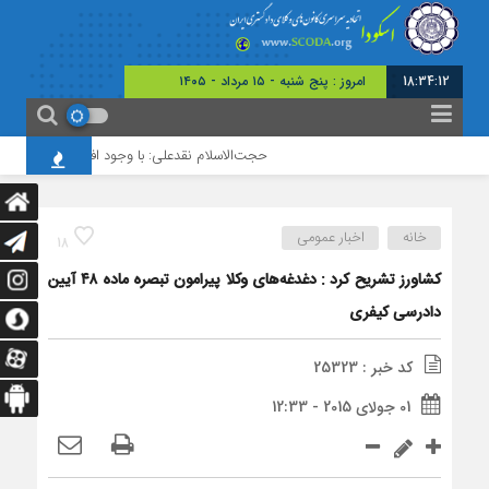
18:34:13
امروز : پنج شنبه - ۱۵ مرداد - ۱۴۰۵
حجت‌الاسلام نقدعلی: با وجود افزایش چشمگیر ورو
خانه
اخبار عمومی
18
کشاورز تشریح کرد : دغدغه‌های وکلا پیرامون تبصره ماده ۴۸ آیین
دادرسی کیفری
کد خبر : 25323
01 جولای 2015 - 12:33