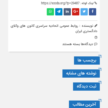
لینک کوتاه :
https://scoda.org/?p=29487
نویسنده : روابط عمومی اتحادیه سراسری کانون های وکلای
دادگستری ایران
برای
دیدگاه‌ها
بسته هستند
گزیده
اخبار
برچسب ها
حقوقی
اتحادیه
سراسری
نوشته های مشابه
کانون‌های
وکلای
ثبت دیدگاه
دادگستری
ایران
شماره
۱۰–
آخرین مطالب
هفته