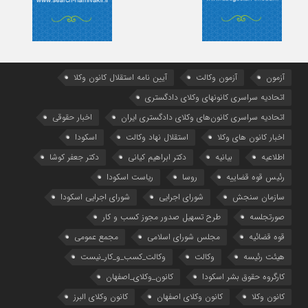
آزمون
آزمون وکالت
آیین ‌نامه استقلال کانون وکلا
اتحادیه سراسری کانونهای وکلای دادگستری
اتحادیه سراسری کانون‌های وکلای دادگستری ایران
اخبار حقوقی
اخبار کانون های وکلا
استقلال نهاد وکالت
اسکودا
اطلاعیه
بیانیه
دکتر ابراهیم کیانی
دکتر جعفر کوشا
رئیس قوه قضاییه
روسا
ریاست اسکودا
سازمان سنجش
شورای اجرایی
شورای اجرایی اسکودا
صورتجلسه
طرح تسهیل صدور مجوز کسب و کار
قوه قضائیه
مجلس شورای اسلامی
مجمع عمومی
هیئت رئیسه
وکالت
وکالت_کسب_و_کار_نیست
کارگروه حقوق بشر اسکودا
کانون_وکلای_اصفهان
کانون وکلا
کانون وکلای اصفهان
کانون وکلای البرز