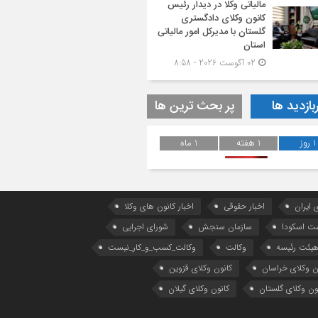
مالیاتی وکلا در دیدار رئیس
کانون وکلای دادگستری
گلستان با مدیرکل امور مالیاتی
استان
02 آگوست 2026 - 8:58
بازدید ها
پر بحث ترین ها
1 روز
1 هفته
1 ماه
 ایران
اخبار حقوقی
اخبار کانون های وکلا
ست اسکودا
سازمان سنجش
شورای اجرایی
یئت رئیسه
وکالت
وکالت_کسب_و_کار_نیست
ن وکلای خراسان
کانون وکلای قزوین
ون وکلای گلستان
کانون وکلای گیلان