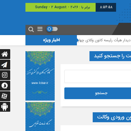
8:54:58
برابر با : Sunday - 2 August - 2026
اخبار ویژه
ت رئیسه کانون وکلای چهارمحال و بختیاری با رئیس دادگستری شهرستان شهرکرد
م
ت را جستجو کنید
ون ورودی وکالت