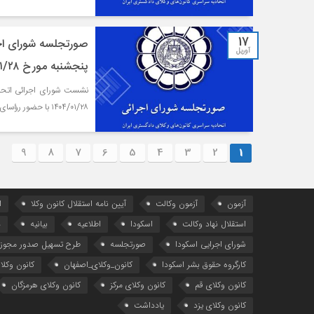
17
صورتجلسه شورای اجر
آوریل
پنجشنبه مورخ ۱۴۰۴/۰۱/۲۸
۱۴۰۴/۰۱/۲۸ با حضور رؤسای کانون‌های وکلاء و نمایندگان شورای اجرائی در محل اتحادیه برگزار شد.
9
8
7
6
5
4
3
2
1
آزمون
آزمون وکالت
آیین ‌نامه استقلال کانون وکلا
ا
استقلال نهاد وکالت
اسکودا
اطلاعیه
بیانیه
د
شورای اجرایی اسکودا
صورتجلسه
طرح تسهیل صدور مجوز 
کارگروه حقوق بشر اسکودا
کانون_وکلای_اصفهان
کانون وکلا
کانون وکلای قم
کانون وکلای مرکز
کانون وکلای هرمزگان
کانون وکلای یزد
یادداشت