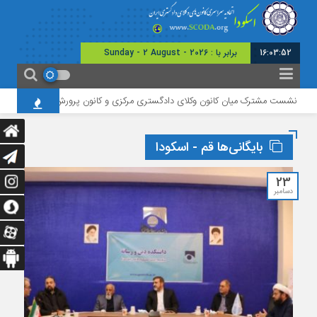
16:03:53
امروز :
نشست مشترک میان کانون وکلای دادگستری مرکزی و کانون پرورش فکری استان
بایگانی‌ها قم - اسکودا
23
دسامبر