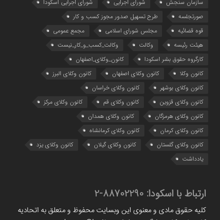
سازمان سنجش
شورای اجرایی
شورای اجرایی اسکودا
صورتجلسه
طرح تسهیل صدور مجوز کسب و کار
قوه قضائیه
مجلس شورای اسلامی
مجمع عمومی
هیئت رئیسه
وکالت
وکالت_کسب_و_کار_نیست
کارگروه حقوق بشر اسکودا
کانون_وکلای_اصفهان
کانون وکلا
کانون وکلای اصفهان
کانون وکلای البرز
کانون وکلای بوشهر
کانون وکلای خراسان
کانون وکلای قزوین
کانون وکلای قم
کانون وکلای مرکز
کانون وکلای هرمزگان
کانون وکلای همدان
کانون وکلای کرمان
کانون وکلای کرمانشاه
کانون وکلای گلستان
کانون وکلای گیلان
کانون وکلای یزد
یادداشت
ارتباط با اسکودا:
88702290-2
کلیه حقوق مادی و معنوی این وبسایت محفوظ و متعلق به اتحادیه