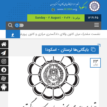
13:41:46
امروز :
نشست مشترک میان کانون وکلای دادگستری مرکزی و کانون پرورش فکری استان
بایگانی‌ها لرستان - اسکودا
23
ژوئن