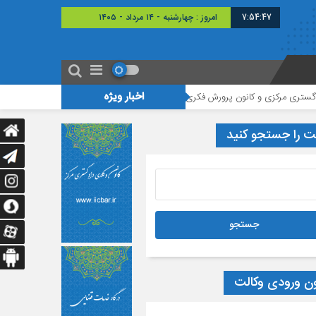
7:54:48
امروز : چهارشنبه - ۱۴ مرداد - ۱۴۰۵
اخبار ویژه
رکزی و کانون پرورش فکری استان
تأکید بر رفع چالش‌های مالیاتی وکلا در دیدار
ت را جستجو کنید
ون ورودی وکالت