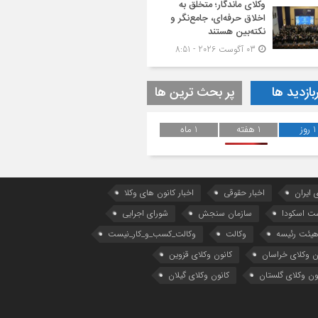
وکلای ماندگار؛ متخلق به
اخلاق حرفه‌ای، جامع‌نگر و
نکته‌بین هستند
03 آگوست 2026 - 8:51
بازدید ها
پر بحث ترین ها
1 روز
1 هفته
1 ماه
 ایران
اخبار حقوقی
اخبار کانون های وکلا
ست اسکودا
سازمان سنجش
شورای اجرایی
یئت رئیسه
وکالت
وکالت_کسب_و_کار_نیست
ن وکلای خراسان
کانون وکلای قزوین
ون وکلای گلستان
کانون وکلای گیلان