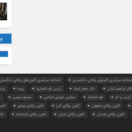
پر
تحادیه سراسری کانونهای وکلای دادگستری
اتحادیه سراسری کانون‌های وکلای دادگستری
کتر ابراهیم کیانی
دکتر جعفر کوشا
رئیس قوه قضاییه
روسا
ریا
کسب و کار
قوه قضائیه
مجلس شورای اسلامی
مجمع عمومی
ه
کانون وکلای اصفهان
کانون وکلای البرز
کانون وکلای بوشهر
کانو
کانون وکلای همدان
کانون وکلای کرمان
کانون وکلای کرمانشاه
کان