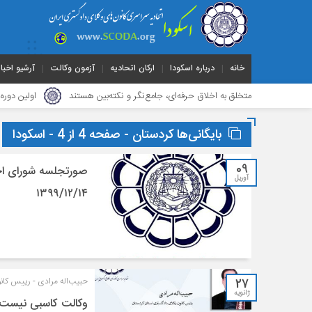
خانه
درباره اسکودا
ارکان اتحادیه
آزمون وکالت
آرشیو اخبار
ماندگار؛ متخلق به اخلاق حرفه‌ای، جامع‌نگر و نکته‌بین هستند
اولین دوره مسابق
بایگانی‌ها کردستان - صفحه 4 از 4 - اسکودا
09
صورتجلسه شورای اج
آوریل
۱۳۹۹/۱۲/۱۴
27
حبیب‌اله مرادی - رییس کا
ژانویه
وکالت کاسبی نیست!