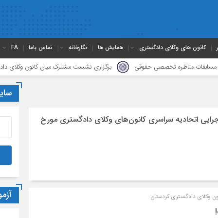
کانون های وکلای دادگستری
همایش ها
نگارخانه
تماس باما
FA
ات مناظره تخصصی حقوقی
برگزاری نشست مشترک میان کانون وکلای دادگستری م
سای
رایی اتحادیه سراسری کانون‌های وکلای دادگستری مورخ
آزم
نون وکلای دادگستری کردستان