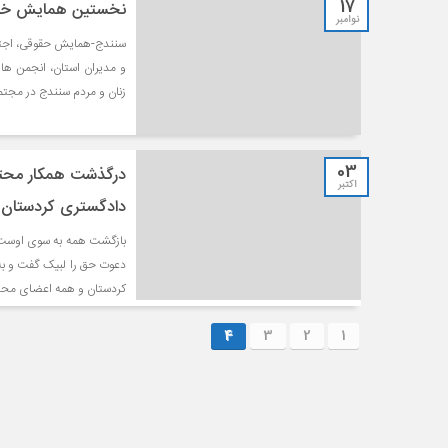
17
نخستین همایش خشون
نوامبر
سنندج-همایش حقوقی، اجتما
و مدیران استان، انجمن های
زنان و مردم سنندج در مجتمع 
03
درگذشت همکار محتر
اکتبر
دادگستری کردستان
بازگشت همه به سوی اوست. 
دعوت حق را لبیک گفت و به 
کردستان و همه اعضای محترم 
4
3
2
1