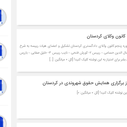
کانون وکلای کردستان
وره پنجم کانون وکلای دادگستری کردستان تشکیل و اعضای هیات رییسه به شرح
زیر انتخاب شدند: ۱- سید جمال الدین حسامی – رییس ۲- کورش فتحی – نایب رییس ۳- خلیل صفایی – بازرس
از برگزاری همایش حقوق شهروندی در کردستان
ته کلیک کنید! [کل: ۰ میانگین: ۰]