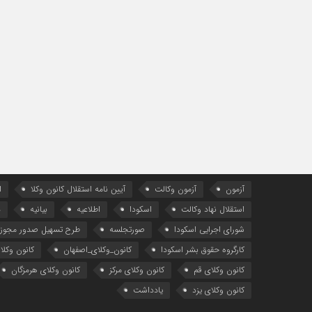
آزمون
آزمون وکالت
آیین ‌نامه استقلال کانون وکلا
ا
استقلال نهاد وکالت
اسکودا
اطلاعیه
بیانیه
د
شورای اجرایی اسکودا
صورتجلسه
طرح تسهیل صدور مجوز 
کارگروه حقوق بشر اسکودا
کانون_وکلای_اصفهان
کانون وکلا
کانون وکلای قم
کانون وکلای مرکز
کانون وکلای هرمزگان
کانون وکلای یزد
یادداشت