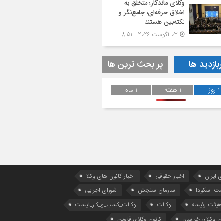
وکلای ماندگار؛ متخلق به
اخلاق حرفه‌ای، جامع‌نگر و
نکته‌بین هستند
03 آگوست 2026 - 8:51
بازدید ها
پر بحث ترین ها
1 روز
1 هفته
1 ماه
 ایران
اخبار حقوقی
اخبار کانون های وکلا
ست اسکودا
سازمان سنجش
شورای اجرایی
یئت رئیسه
وکالت
وکالت_کسب_و_کار_نیست
ن وکلای خراسان
کانون وکلای قزوین