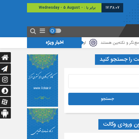
17:38:08
امروز : چهارشنبه - ۱۴ مرداد - ۱۴۰۵
اخبار ویژه
ته‌بین هستند
اولین دوره مسابقات مناظره تخصصی حقوقی
برگزاری نشس
ت را جستجو کنید
ون ورودی وکالت