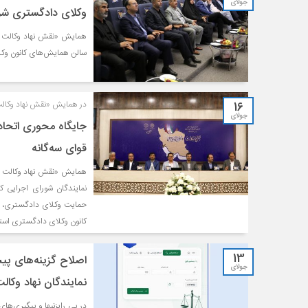
جولای
وکلای دادگستری شر
سالن همایش‌های کانون وکل
16
در همایش «نقش نهاد وکالت
جولای
جایگاه محوری اتحاد
قوای سه‌گانه
نمایندگان شورای اجرایی 
حمایت وکلای دادگستری، 
کانون وکلای دادگستری استا
13
اصلاح گزینه‌های پی
جولای
نمایندگان نهاد وکال
در پی رایزنی‎ها و