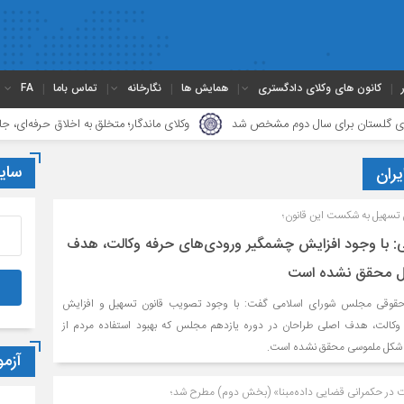
کانون های وکلای دادگستری
همایش ها
نگارخانه
تماس باما
FA
ن برای سال دوم مشخص شد
وکلای ماندگار؛ متخلق به اخلاق حرفه‌ای، جامع‌نگر و نک
سای
ران
تسهیل به شکست این قانون؛
ی: با وجود افزایش چشمگیر ورودی‌های حرفه وکالت، هدف
یل محقق نشده است
قوقی مجلس شورای اسلامی گفت: با وجود تصویب قانون تسهیل و افزایش
کالت، هدف اصلی طراحان در دوره یازدهم مجلس که بهبود استفاده مردم از
ه شکل ملموسی محقق نشده است.
آزم
 در حکمرانی قضایی داده‌مبنا» (بخش دوم) مطرح شد؛