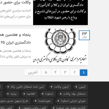
وکالت برای حضور در 
اتحادیه سراسری کانون‌های و
برای حضور در آیین‌های تشیی
23
پنجاه و هفتمین هم
ژوئن
دادگستری ایران ۲۵ و ۲۶ شهریور ماه ۱۴۰۵ برگزار می‌شود
به میزبانی کانون وکلای دادگ
1
2
3
4
5
آخرین
آزمون
آزمون وکالت
آیین ‌نامه استقلال کانون وکلا
ا
استقلال نهاد وکالت
اسکودا
اطلاعیه
بیانیه
د
شورای اجرایی اسکودا
صورتجلسه
طرح تسهیل صدور مجوز 
کارگروه حقوق بشر اسکودا
کانون_وکلای_اصفهان
کانون وکلا