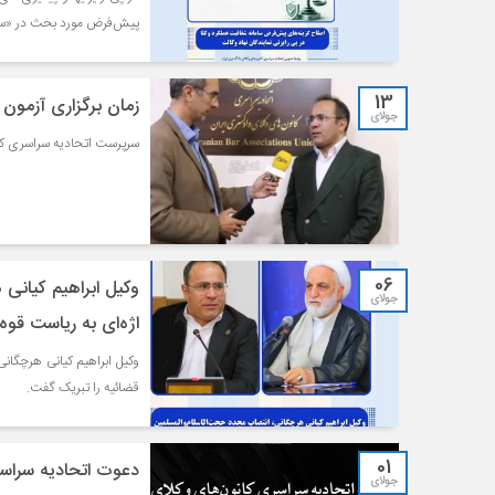
پیش‌فرض مورد بحث در «سام
13
زمان برگزاری آزمون وکالت ۱۴۰۵ اعلا
جولای
سرپرست اتحادیه سراسری کانون‌ها
06
وکیل ابراهیم کیانی
جولای
اژه‌ای به ریاست قوه
وکیل ابراهیم کیانی هرچگان
قضائیه را تبریک گفت.
01
دعوت اتحادیه سراسری
جولای