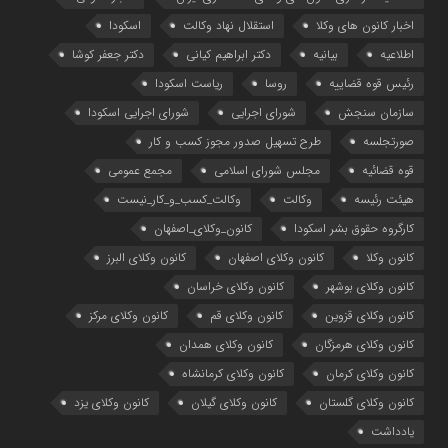
اخبار کانون های وکلا
استقلال نهاد وکالت
اسکودا
اطلاعیه
بیانیه
دکتر ابراهیم کیانی
دکتر جعفر کوشا
رئیس قوه قضاییه
روسا
ریاست اسکودا
سازمان سنجش
شورای اجرایی
شورای اجرایی اسکودا
صورتجلسه
طرح تسهیل صدور مجوز کسب و کار
قوه قضائیه
مجلس شورای اسلامی
مجمع عمومی
هیئت رئیسه
وکالت
وکالت_کسب_و_کار_نیست
کارگروه حقوق بشر اسکودا
کانون_وکلای_اصفهان
کانون وکلا
کانون وکلای اصفهان
کانون وکلای البرز
کانون وکلای بوشهر
کانون وکلای خراسان
کانون وکلای قزوین
کانون وکلای قم
کانون وکلای مرکز
کانون وکلای هرمزگان
کانون وکلای همدان
کانون وکلای کرمان
کانون وکلای کرمانشاه
کانون وکلای گلستان
کانون وکلای گیلان
کانون وکلای یزد
یادداشت