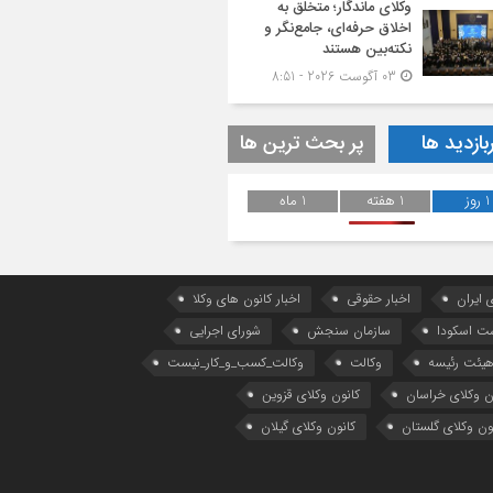
وکلای ماندگار؛ متخلق به
اخلاق حرفه‌ای، جامع‌نگر و
نکته‌بین هستند
03 آگوست 2026 - 8:51
بازدید ها
پر بحث ترین ها
1 روز
1 هفته
1 ماه
 ایران
اخبار حقوقی
اخبار کانون های وکلا
ست اسکودا
سازمان سنجش
شورای اجرایی
یئت رئیسه
وکالت
وکالت_کسب_و_کار_نیست
ن وکلای خراسان
کانون وکلای قزوین
ون وکلای گلستان
کانون وکلای گیلان