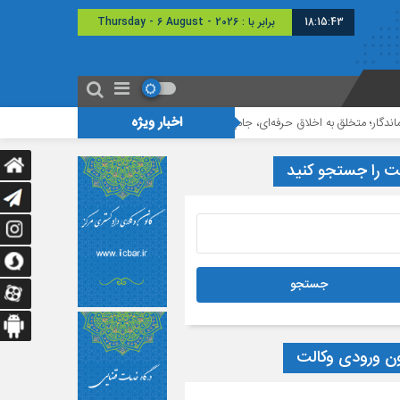
18:15:44
برابر با : Thursday - 6 August - 2026
اخبار ویژه
تخلق به اخلاق حرفه‌ای، جامع‌نگر و نکته‌بین هستند
اولین دوره مسابقات مناظره
ت را جستجو کنید
ون ورودی وکالت