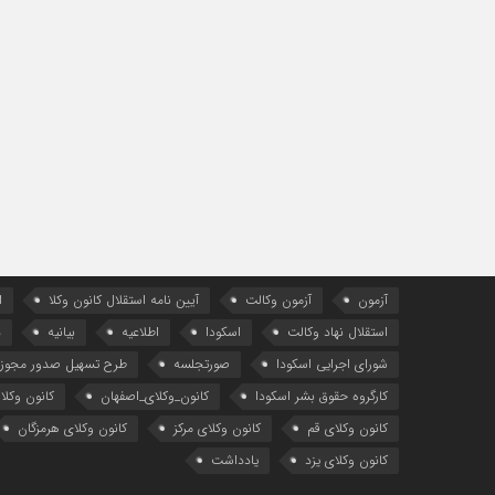
آزمون
آزمون وکالت
آیین ‌نامه استقلال کانون وکلا
ا
استقلال نهاد وکالت
اسکودا
اطلاعیه
بیانیه
د
شورای اجرایی اسکودا
صورتجلسه
طرح تسهیل صدور مجوز 
کارگروه حقوق بشر اسکودا
کانون_وکلای_اصفهان
کانون وکلا
کانون وکلای قم
کانون وکلای مرکز
کانون وکلای هرمزگان
کانون وکلای یزد
یادداشت