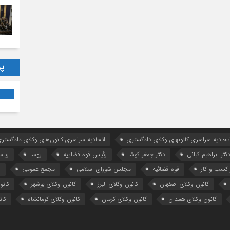
پر
تحادیه سراسری کانونهای وکلای دادگستری
اتحادیه سراسری کانون‌های وکلای دادگستری
کتر ابراهیم کیانی
دکتر جعفر کوشا
رئیس قوه قضاییه
روسا
ریا
کسب و کار
قوه قضائیه
مجلس شورای اسلامی
مجمع عمومی
ه
کانون وکلای اصفهان
کانون وکلای البرز
کانون وکلای بوشهر
کانو
کانون وکلای همدان
کانون وکلای کرمان
کانون وکلای کرمانشاه
کان