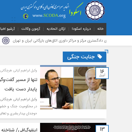
خانه
درباره اسکودا
ارکان اتحادیه
آزمون وکالت
آرشیو اخبار
وکلای دادگستری مرکز و مراکز داوری اتاق‌های بازرگانی ایران و تهران
هیأت ‌ر
جنایت جنگی
16
وکیل ابراهیم کیانی هرچگانی 
آوریل
تنها از مسیر گفت‌و
پایدار دست یافت
وکیل ابراهیم کیانی هرچگانی
در محکومیت جنگ و خشونت، ب
«وجدان بیدار بشری و تعالی
13
اینفوگرافی/ شناخته 