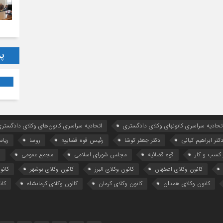
پر
تحادیه سراسری کانونهای وکلای دادگستری
اتحادیه سراسری کانون‌های وکلای دادگستری
کتر ابراهیم کیانی
دکتر جعفر کوشا
رئیس قوه قضاییه
روسا
ریا
کسب و کار
قوه قضائیه
مجلس شورای اسلامی
مجمع عمومی
ه
کانون وکلای اصفهان
کانون وکلای البرز
کانون وکلای بوشهر
کانو
کانون وکلای همدان
کانون وکلای کرمان
کانون وکلای کرمانشاه
کان