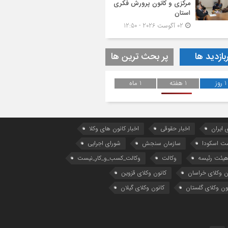
مرکزی و کانون پرورش فکری
استان
02 آگوست 2026 - 12:50
بازدید ها
پر بحث ترین ها
1 روز
1 هفته
1 ماه
 ایران
اخبار حقوقی
اخبار کانون های وکلا
ست اسکودا
سازمان سنجش
شورای اجرایی
یئت رئیسه
وکالت
وکالت_کسب_و_کار_نیست
ن وکلای خراسان
کانون وکلای قزوین
ون وکلای گلستان
کانون وکلای گیلان