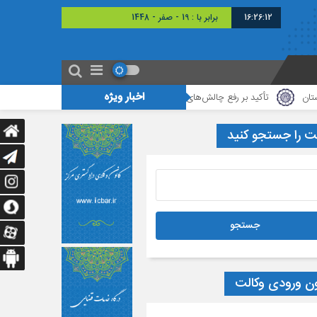
16:26:13
برابر با : Monday - 3 Aug
اخبار ویژه
تأکید بر رفع چالش‌های مالیاتی وکلا در دیدار رئیس کانون وکلای دادگستری گلستان با 
ت را جستجو کنید
ون ورودی وکالت