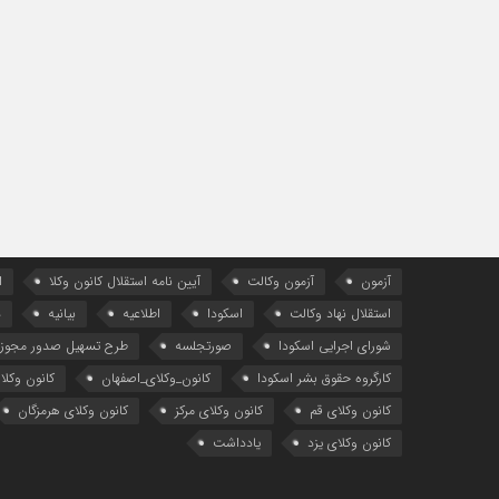
آزمون
آزمون وکالت
آیین ‌نامه استقلال کانون وکلا
ا
استقلال نهاد وکالت
اسکودا
اطلاعیه
بیانیه
د
شورای اجرایی اسکودا
صورتجلسه
طرح تسهیل صدور مجوز 
کارگروه حقوق بشر اسکودا
کانون_وکلای_اصفهان
کانون وکلا
کانون وکلای قم
کانون وکلای مرکز
کانون وکلای هرمزگان
کانون وکلای یزد
یادداشت