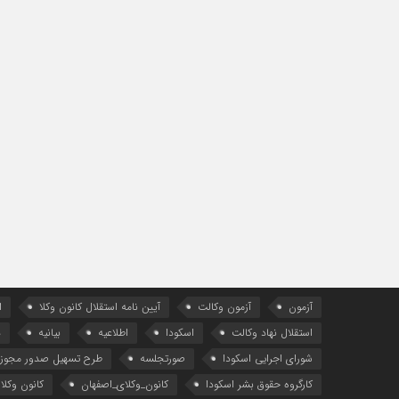
آزمون
آزمون وکالت
آیین ‌نامه استقلال کانون وکلا
ا
استقلال نهاد وکالت
اسکودا
اطلاعیه
بیانیه
د
شورای اجرایی اسکودا
صورتجلسه
طرح تسهیل صدور مجوز 
کارگروه حقوق بشر اسکودا
کانون_وکلای_اصفهان
کانون وکلا