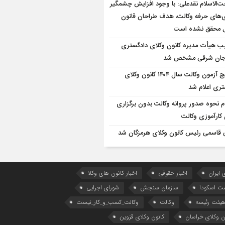
‌الاسلام نقدعلی: با وجود افزایش چشمگیر
‌های حرفه وکالت، هدف طراحان قانون
 محقق نشده است
یب هیأت مدیره کانون وکلای دادگستری
یجان شرقی مشخص شد
نتایج آزمون وکالت سال ۱۴۰۴ کانون وکلای
تری اعلام شد
ام نحوه صدور پروانه وکالت بدون برگزاری
 کارآموزی وکالت
 قاسمی رئیس کانون وکلای هرمزگان شد
 ایران
اخبار حقوقی
اخبار کانون های وکلا
ست اسکودا
سازمان سنجش
شورای اجرایی
یئت رئیسه
وکالت
وکالت_کسب_و_کار_نیست
ن وکلای خراسان
کانون وکلای قزوین