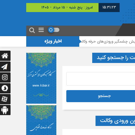
15:31:24
امروز : پنج شنبه - ۱۵ مرداد - ۱۴۰۵
اخبار ویژه
یر ورودی‌های حرفه وکالت، هدف طراحان قانون تسهیل محقق نشده است
برگزار
ت را جستجو کنید
ون ورودی وکالت