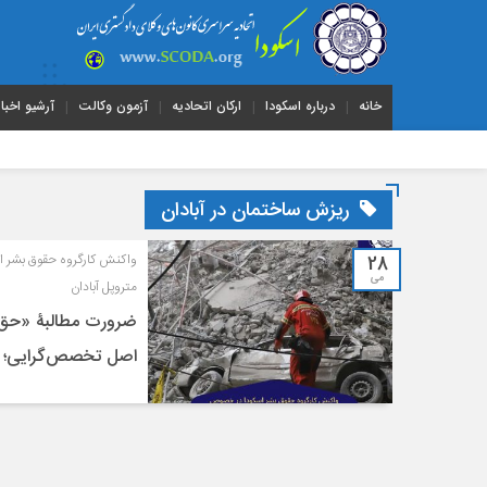
خانه
درباره اسکودا
ارکان اتحادیه
آزمون وکالت
آرشیو اخبار
ریزش ساختمان در آبادان
28
واکنش کارگروه حقوق بشر ا
می
متروپل آبادان
ضرورت مطالبۀ «حق ب
اصل تخصص‌گرایی؛ با