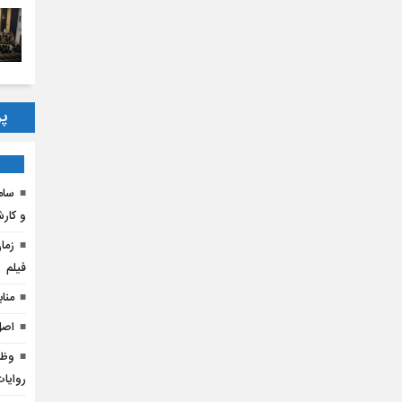
پر
و کار
فیلم
منابع
اصل
وظا
روایا