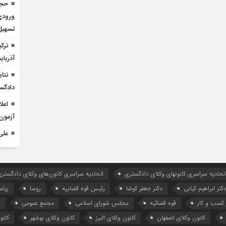
حجت
ورودی
تسهیل
ترک
آذربا
دادگس
اعل
آزمون
علی
تحادیه سراسری کانونهای وکلای دادگستری
اتحادیه سراسری کانون‌های وکلای دادگستری
کتر ابراهیم کیانی
دکتر جعفر کوشا
رئیس قوه قضاییه
روسا
ریا
کسب و کار
قوه قضائیه
مجلس شورای اسلامی
مجمع عمومی
ه
کانون وکلای اصفهان
کانون وکلای البرز
کانون وکلای بوشهر
کانو