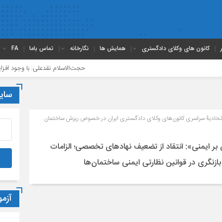
کانون های وکلای دادگستری
همایش ها
نگارخانه
تماس باما
FA
حجت‌الاسلام نقدعلی: با وجود افزایش چشمگ
سای
تحادیۀ سراسری کانون‌های وکلای دادگستری ایران در خصوص ریزش ساختمان
ر ایمنی»: انتقاد از تضعیف نهادهای تخصصی؛ الزامات
زنگری در قوانین نظارتی ایمنی ساختمان‌ها
آزم