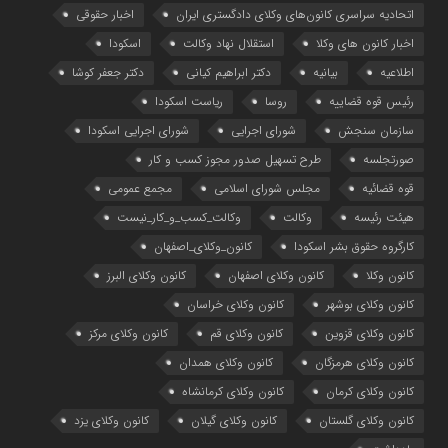
اتحادیه سراسری کانون‌های وکلای دادگستری ایران
اخبار حقوقی
اخبار کانون های وکلا
استقلال نهاد وکالت
اسکودا
اطلاعیه
بیانیه
دکتر ابراهیم کیانی
دکتر جعفر کوشا
رئیس قوه قضاییه
روسا
ریاست اسکودا
سازمان سنجش
شورای اجرایی
شورای اجرایی اسکودا
صورتجلسه
طرح تسهیل صدور مجوز کسب و کار
قوه قضائیه
مجلس شورای اسلامی
مجمع عمومی
هیئت رئیسه
وکالت
وکالت_کسب_و_کار_نیست
کارگروه حقوق بشر اسکودا
کانون_وکلای_اصفهان
کانون وکلا
کانون وکلای اصفهان
کانون وکلای البرز
کانون وکلای بوشهر
کانون وکلای خراسان
کانون وکلای قزوین
کانون وکلای قم
کانون وکلای مرکز
کانون وکلای هرمزگان
کانون وکلای همدان
کانون وکلای کرمان
کانون وکلای کرمانشاه
کانون وکلای گلستان
کانون وکلای گیلان
کانون وکلای یزد