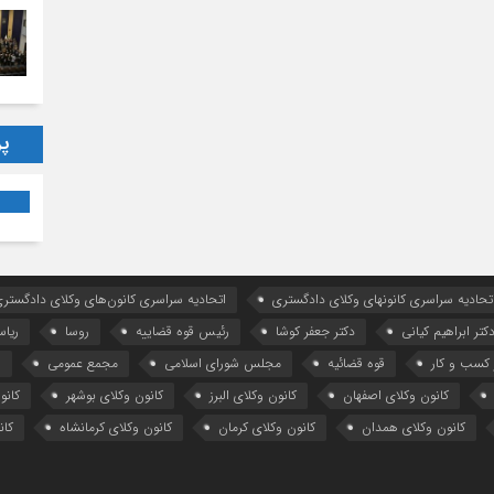
پر
تحادیه سراسری کانونهای وکلای دادگستری
اتحادیه سراسری کانون‌های وکلای دادگستری
کتر ابراهیم کیانی
دکتر جعفر کوشا
رئیس قوه قضاییه
روسا
ریا
کسب و کار
قوه قضائیه
مجلس شورای اسلامی
مجمع عمومی
ه
کانون وکلای اصفهان
کانون وکلای البرز
کانون وکلای بوشهر
کانو
کانون وکلای همدان
کانون وکلای کرمان
کانون وکلای کرمانشاه
کان