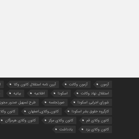
آزمون
آزمون وکالت
آیین ‌نامه استقلال کانون وکلا
ا
استقلال نهاد وکالت
اسکودا
اطلاعیه
بیانیه
د
شورای اجرایی اسکودا
صورتجلسه
طرح تسهیل صدور مجوز 
کارگروه حقوق بشر اسکودا
کانون_وکلای_اصفهان
کانون وکلا
کانون وکلای قم
کانون وکلای مرکز
کانون وکلای هرمزگان
کانون وکلای یزد
یادداشت