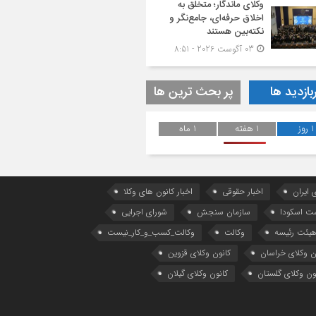
وکلای ماندگار؛ متخلق به
اخلاق حرفه‌ای، جامع‌نگر و
نکته‌بین هستند
03 آگوست 2026 - 8:51
بازدید ها
پر بحث ترین ها
1 روز
1 هفته
1 ماه
 ایران
اخبار حقوقی
اخبار کانون های وکلا
ست اسکودا
سازمان سنجش
شورای اجرایی
یئت رئیسه
وکالت
وکالت_کسب_و_کار_نیست
ن وکلای خراسان
کانون وکلای قزوین
ون وکلای گلستان
کانون وکلای گیلان