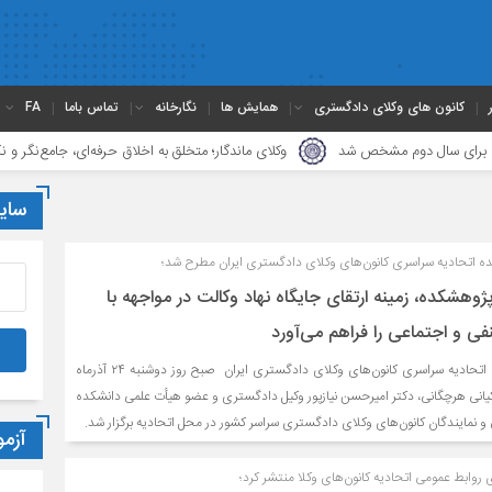
کانون های وکلای دادگستری
همایش ها
نگارخانه
تماس باما
FA
سال دوم مشخص شد
وکلای ماندگار؛ متخلق به اخلاق حرفه‌ای، جامع‌نگر و نکته‌بین 
سای
اتحادیه سراسری کانون‌های وکلای دادگستری ایران مطرح شد؛
وهشکده، زمینه ارتقای جایگاه نهاد وکالت در مواجهه با
 و اجتماعی را فراهم می‌آورد
نخستین جلسه پژوهشکده اتحادیه سراسری کانون‌های وکلای دادگستری ایران صبح روز دوشنبه ۲۴ آذرماه
هیم کیانی هرچگانی، دکتر امیرحسن نیازپور وکیل دادگستری و عضو هیأت علمی دانشکده
 نمایندگان کانون‌های وکلای دادگستری سراسر کشور در محل اتحادیه برگزار شد.
آزم
روابط عمومی اتحادیه کانون‌های وکلا منتشر کرد؛