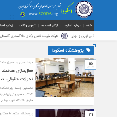
خانه
درباره اسکودا
ارکان اتحادیه
آزمون وکالت
آرشیو اخبار
 بازرگانی ایران و تهران
هیأت ‌رئیسه کانون وکلای دادگستری گلستان برای 
پژوهشگاه اسکودا
15
در نخستین جلسه پژوهشکده 
دسامبر
فعال‌سازی هدفمند پژ
تحولات حقوقی، صنفی
۱۴۰۴ با حضور وکیل ابرا
حقوق دانشگاه شهید بهشتی و
31
پژوهشگاه اسکودا با همکاری 