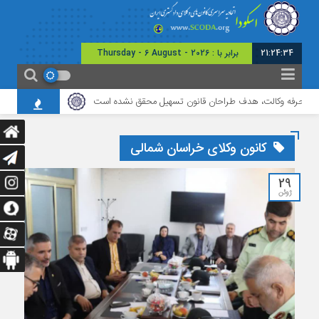
21:24:35
امروز : پنج شنبه - ۱۵ م
فه وکالت، هدف طراحان قانون تسهیل محقق نشده است
برگزاری نشست مشترک کان
کانون وکلای خراسان شمالی
29
ژوئن