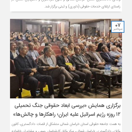
راستای ارتقای خدمات حقوقی (داوری) و ثبتی برگزار شد.
07
سپتامبر
برگزاری همایش «بررسی ابعاد حقوقی جنگ تحمیلی
۱۲ روزه رژیم اسرائیل علیه ایران؛ راهکارها و چالش‌ها»
به همت جامعه حقوقی استان خراسان شمالی متشکل از قضات دادگستری، کانون
وکلای دادگستری خراسان شمالی، مرکز وکلا، کارشناسان رسمی و مشاوران خانواده