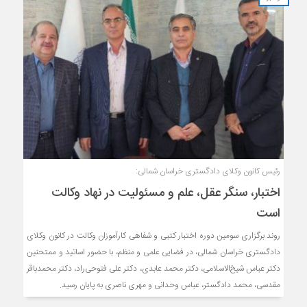
رئیس کانون وکلای دادگستری خراسان شمالی:
اختبار، سنگر عقل، علم و مسئولیت در نهاد وکالت
است
روند برگزاری سومین دوره اختبار کتبی و شفاهی کارآموزان وکالت در کانون وکلای
دادگستری خراسان شمالی، در فضایی علمی و منظم، با حضور اساتید و ممتحنین
دکتر عباس شیخ‌الاسلامی، دکتر محمد عابدی، دکتر علی فتوحی‌راد، دکتر محمدباقر
مقدسی، محمد دادگستر، عباس وحدانی و مهری ناصری به پایان رسید.