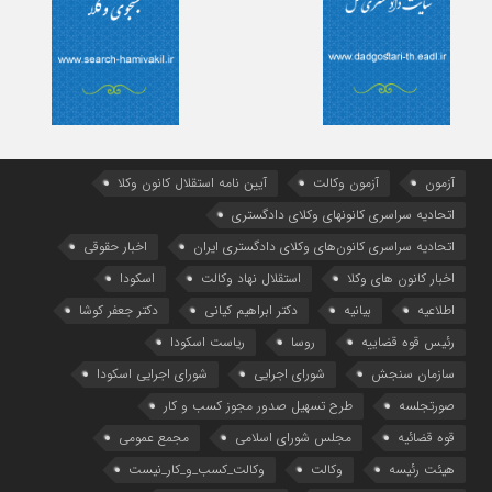
آزمون
آزمون وکالت
آیین ‌نامه استقلال کانون وکلا
اتحادیه سراسری کانونهای وکلای دادگستری
اتحادیه سراسری کانون‌های وکلای دادگستری ایران
اخبار حقوقی
اخبار کانون های وکلا
استقلال نهاد وکالت
اسکودا
اطلاعیه
بیانیه
دکتر ابراهیم کیانی
دکتر جعفر کوشا
رئیس قوه قضاییه
روسا
ریاست اسکودا
سازمان سنجش
شورای اجرایی
شورای اجرایی اسکودا
صورتجلسه
طرح تسهیل صدور مجوز کسب و کار
قوه قضائیه
مجلس شورای اسلامی
مجمع عمومی
هیئت رئیسه
وکالت
وکالت_کسب_و_کار_نیست