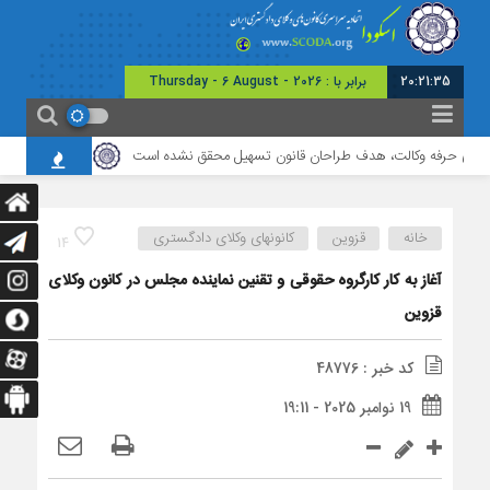
20:21:36
برابر با : Thursday - 6 August - 2026
ای حرفه وکالت، هدف طراحان قانون تسهیل محقق نشده است
برگزاری نشست مشتر
خانه
قزوین
کانونهای وکلای دادگستری
14
آغاز به کار کارگروه حقوقی و تقنین نماینده مجلس در کانون وکلای
قزوین
کد خبر : 48776
19 نوامبر 2025 - 19:11