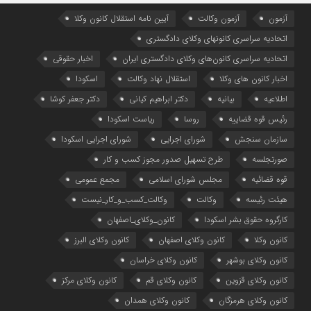
آزمون
آزمون وکالت
آیین ‌نامه استقلال کانون وکلا
اتحادیه سراسری کانونهای وکلای دادگستری
اتحادیه سراسری کانون‌های وکلای دادگستری ایران
اخبار حقوقی
اخبار کانون های وکلا
استقلال نهاد وکالت
اسکودا
اطلاعیه
بیانیه
دکتر ابراهیم کیانی
دکتر جعفر کوشا
رئیس قوه قضاییه
روسا
ریاست اسکودا
سازمان سنجش
شورای اجرایی
شورای اجرایی اسکودا
صورتجلسه
طرح تسهیل صدور مجوز کسب و کار
قوه قضائیه
مجلس شورای اسلامی
مجمع عمومی
هیئت رئیسه
وکالت
وکالت_کسب_و_کار_نیست
کارگروه حقوق بشر اسکودا
کانون_وکلای_اصفهان
کانون وکلا
کانون وکلای اصفهان
کانون وکلای البرز
کانون وکلای بوشهر
کانون وکلای خراسان
کانون وکلای قزوین
کانون وکلای قم
کانون وکلای مرکز
کانون وکلای هرمزگان
کانون وکلای همدان