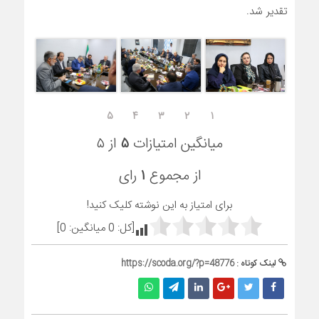
تقدیر شد.
۵
۴
۳
۲
۱
میانگین امتیازات
۵
از ۵
از مجموع
۱
رای
برای امتیاز به این نوشته کلیک کنید!
[کل:
0
میانگین:
0
]
لینک کوتاه :
https://scoda.org/?p=48776