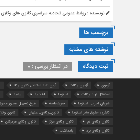
نویسنده : روابط عمومی اتحادیه سراسری کانون های وکلای 
برچسب ها
نوشته های مشابه
ثبت دیدگاه
در انتظار بررسی : 0
آزمون
آزمون وکالت
آیین ‌نامه استقلال کانون وکلا
ا
استقلال نهاد وکالت
اسکودا
اطلاعیه
بیانیه
د
شورای اجرایی اسکودا
صورتجلسه
طرح تسهیل صدور مجوز 
کارگروه حقوق بشر اسکودا
کانون_وکلای_اصفهان
کانون وکلا
کانون وکلای قم
کانون وکلای مرکز
کانون وکلای هرمزگان
کانون وکلای یزد
یادداشت