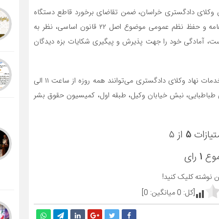
ون وکلای دادگستری خراسان، ضمن تقاضای برخورد قاطع دستگاه
قضایی با مرتکبین این فجایع در جهت پاسداری از حقوق عامه و حفظ نظم عمومی موضوع اصل ۲۲ قانون اساسی، نظر به
ه است، آمادگی خود را جهت پذیرش و پیگیری شکایات بزه دیدگان
بر این اساس شهروندان و اشخاص متقاضی استفاده از این خدمات نهاد وکلای دادگستری می‌توانند همه روزه از ساعت ۱۱ الی
ضی طباطبایی، نبش خیابان وکیل، طبقه اول، کمیسیون حقوق بشر
تیازات
۵
از ۵
موع
۱
رای
ین نوشته کلیک کنید!
[کل:
0
میانگین:
0
]