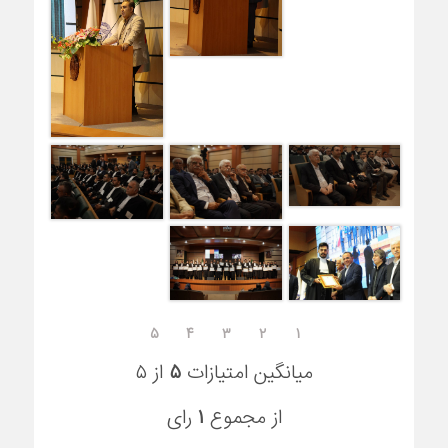
۵
۴
۳
۲
۱
میانگین امتیازات
۵
از ۵
از مجموع
۱
رای