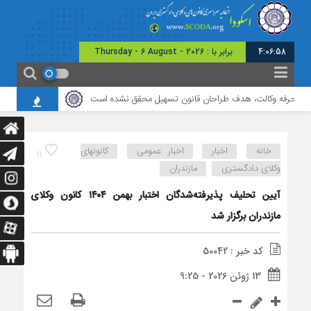
4:06:58
برابر با : Thursday - 6 August - 2026
ی حرفه وکالت، هدف طراحان قانون تسهیل محقق نشده است
برگزاری نشست مشترک 
خانه
اخبار
اخبار عمومی
کانونهای
11
وکلای دادگستری
مازندران
آیین تحلیف پذیرفته‌‎شدگان اختبار بهمن ۱۴۰۴ کانون وکلای
مازندران برگزار شد
کد خبر : 50042
13 ژوئن 2026 - 9:25