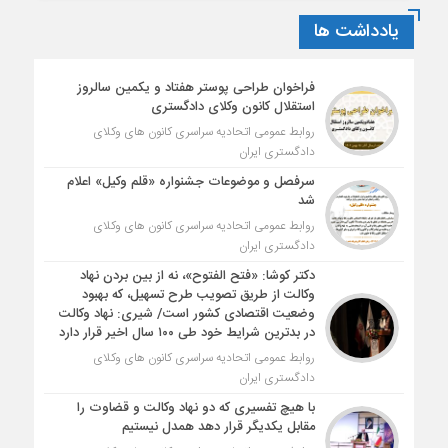
یادداشت ها
فراخوان طراحی پوستر هفتاد و یکمین سالروز
استقلال کانون وکلای دادگستری
روابط عمومی اتحادیه سراسری کانون های وکلای
دادگستری ایران
سرفصل و موضوعات جشنواره «قلم وکیل» اعلام
شد
روابط عمومی اتحادیه سراسری کانون های وکلای
دادگستری ایران
دکتر کوشا: «فتح الفتوح»، نه از بین بردن نهاد
وکالت از طریق تصویب طرح تسهیل، که بهبود
وضعیت اقتصادی کشور است/ شیری: نهاد وکالت
در بدترین شرایط خود طی ۱۰۰ سال اخیر قرار دارد
روابط عمومی اتحادیه سراسری کانون های وکلای
دادگستری ایران
با هیچ تفسیری که دو نهاد وکالت و قضاوت را
مقابل یکدیگر قرار دهد همدل نیستیم