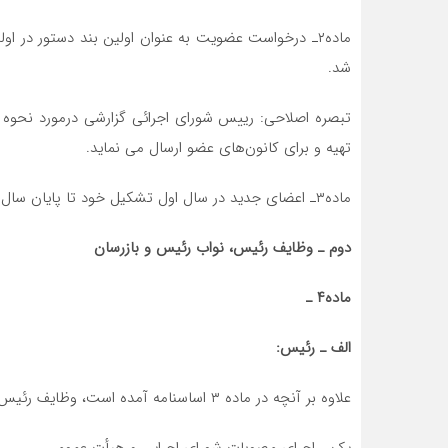
ماده۲ـ درخواست عضویت به عنوان اولین بند دستور در
شد.
تبصره اصلاحی: رییس شورای اجرائی گزارشی درمورد نحوه ب
تهیه و برای کانون‌های عضو ارسال می نماید.
ماده۳ـ اعضای جدید در سال اول تشکیل خود تا پایان سال مالی از پرداخت حق عضویت معافند.
دوم ـ وظایف رئیس، نواب رئیس و بازرسان
ماده۴ ـ
الف ـ رئیس:
علاوه بر آنچه در ماده ۳ اساسنامه آمده است، وظایف رئیس عبارت است از:
یک ـ اجرای مصوبات شورای اجرایی و هیأت عمومی