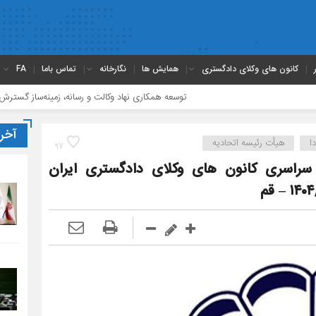
کانون های وکلای دادگستری
همایش ها
نگارخانه
تماس باما
FA
توسعه همکاری نهاد وکالت و رسانه، زمینه‌ساز گسترش آگاهی‌های حقوقی
آخر
ا
هیأت رئیسه اتحادیه
97
سراسری کانون های وکلای دادگستری ایران