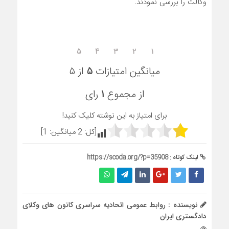
وکالت را بررسی نمودند.
۵
۴
۳
۲
۱
میانگین امتیازات
۵
از ۵
از مجموع
۱
رای
برای امتیاز به این نوشته کلیک کنید!
[کل:
2
میانگین:
1
]
لینک کوتاه :
https://scoda.org/?p=35908
نویسنده : روابط عمومی اتحادیه سراسری کانون های وکلای
دادگستری ایران