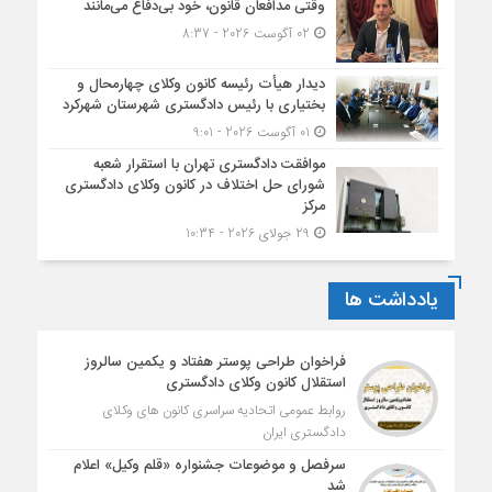
وقتی مدافعان قانون، خود بی‌دفاع می‌مانند
02 آگوست 2026 - 8:37
دیدار هیأت رئیسه کانون وکلای چهارمحال و
بختیاری با رئیس دادگستری شهرستان شهرکرد
01 آگوست 2026 - 9:01
موافقت دادگستری تهران با استقرار شعبه
شورای حل اختلاف در کانون وکلای دادگستری
مرکز
29 جولای 2026 - 10:34
یادداشت ها
فراخوان طراحی پوستر هفتاد و یکمین سالروز
استقلال کانون وکلای دادگستری
روابط عمومی اتحادیه سراسری کانون های وکلای
دادگستری ایران
سرفصل و موضوعات جشنواره «قلم وکیل» اعلام
شد