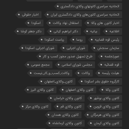
اتحادیه سراسری کانونهای وکلای دادگستری
اتحادیه سراسری کانون‌های وکلای دادگستری ایران
اخبار حقوقی
اخبار کانون های وکلا
استقلال نهاد وکالت
اسکودا
اطلاعیه
بیانیه
دکتر ابراهیم کیانی
دکتر جعفر کوشا
رئیس قوه قضاییه
روسا
ریاست اسکودا
سازمان سنجش
شورای اجرایی
شورای اجرایی اسکودا
صورتجلسه
طرح تسهیل صدور مجوز کسب و کار
قوه قضائیه
مجلس شورای اسلامی
مجمع عمومی
هیئت رئیسه
وکالت
وکالت_کسب_و_کار_نیست
کارگروه حقوق بشر اسکودا
کانون_وکلای_اصفهان
کانون وکلا
کانون وکلای اصفهان
کانون وکلای البرز
کانون وکلای بوشهر
کانون وکلای خراسان
کانون وکلای قزوین
کانون وکلای قم
کانون وکلای مرکز
کانون وکلای هرمزگان
کانون وکلای همدان
کانون وکلای کرمان
کانون وکلای کرمانشاه