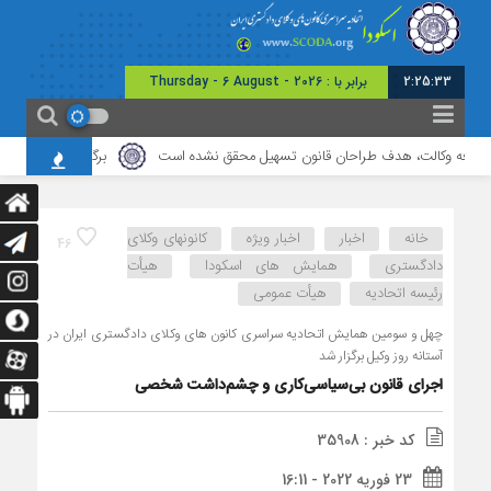
2:25:33
برابر با : Thursday - 6 August - 2026
حرفه وکالت، هدف طراحان قانون تسهیل محقق نشده است
برگزاری نشست مشترک کا
خانه
اخبار
اخبار ویژه
کانونهای وکلای
46
دادگستری
همایش های اسکودا
هیأت
رئیسه اتحادیه
هیأت عمومی
چهل و سومین همایش اتحادیه سراسری کانون های وکلای دادگستری ایران در
آستانه روز وکیل برگزار شد
اجرای قانون بی‌سیاسی‌کاری و چشم‌داشت شخصی
کد خبر : 35908
23 فوریه 2022 - 16:11