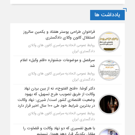
یادداشت ها
فراخوان طراحی پوستر هفتاد و یکمین سالروز
استقلال کانون وکلای دادگستری
روابط عمومی اتحادیه سراسری کانون های وکلای
دادگستری ایران
سرفصل و موضوعات جشنواره «قلم وکیل» اعلام
شد
روابط عمومی اتحادیه سراسری کانون های وکلای
دادگستری ایران
دکتر کوشا: «فتح الفتوح»، نه از بین بردن نهاد
وکالت از طریق تصویب طرح تسهیل، که بهبود
وضعیت اقتصادی کشور است/ شیری: نهاد وکالت
در بدترین شرایط خود طی ۱۰۰ سال اخیر قرار دارد
روابط عمومی اتحادیه سراسری کانون های وکلای
دادگستری ایران
با هیچ تفسیری که دو نهاد وکالت و قضاوت را
مقابل یکدیگر قرار دهد همدل نیستیم