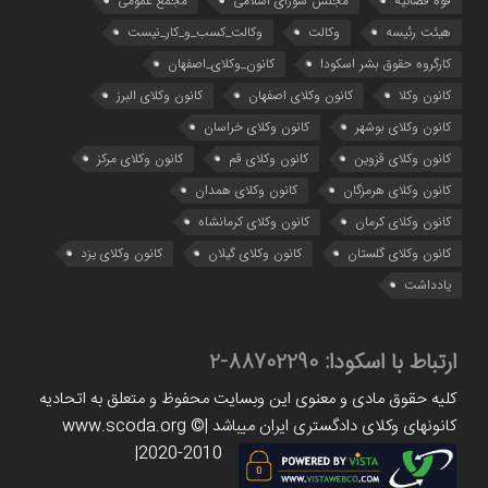
قوه قضائیه
مجلس شورای اسلامی
مجمع عمومی
هیئت رئیسه
وکالت
وکالت_کسب_و_کار_نیست
کارگروه حقوق بشر اسکودا
کانون_وکلای_اصفهان
کانون وکلا
کانون وکلای اصفهان
کانون وکلای البرز
کانون وکلای بوشهر
کانون وکلای خراسان
کانون وکلای قزوین
کانون وکلای قم
کانون وکلای مرکز
کانون وکلای هرمزگان
کانون وکلای همدان
کانون وکلای کرمان
کانون وکلای کرمانشاه
کانون وکلای گلستان
کانون وکلای گیلان
کانون وکلای یزد
یادداشت
ارتباط با اسکودا:
88702290-2
کلیه حقوق مادی و معنوی این وبسایت محفوظ و متعلق به اتحادیه
کانونهای وکلای دادگستری ایران میباشد |www.scoda.org ©
2020-2010|