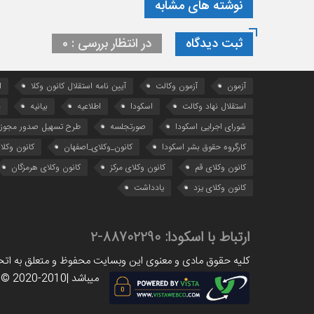
نوشته های مشابه
ثبت دیدگاه
در انتظار بررسی : 0
آزمون
آزمون وکالت
آیین ‌نامه استقلال کانون وکلا
ا
استقلال نهاد وکالت
اسکودا
اطلاعیه
بیانیه
د
شورای اجرایی اسکودا
صورتجلسه
طرح تسهیل صدور مجوز 
کارگروه حقوق بشر اسکودا
کانون_وکلای_اصفهان
کانون وکلا
کانون وکلای قم
کانون وکلای مرکز
کانون وکلای هرمزگان
کانون وکلای یزد
یادداشت
ارتباط با اسکودا:
88702290-2
کلیه حقوق مادی و معنوی این وبسایت محفوظ و متعلق به اتحاد
میباشد |www.scoda.org © 2020-2010|