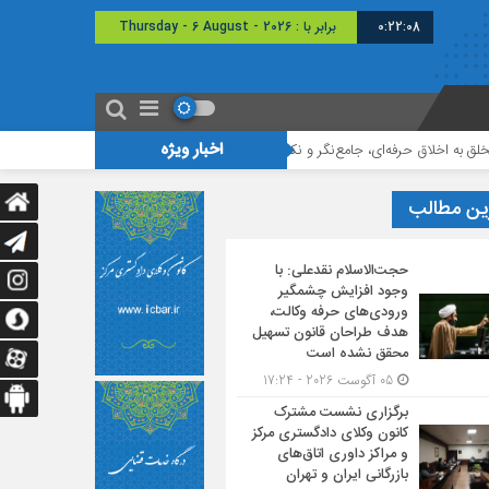
0:22:08
برابر با : Thursday - 6 August - 2026
اخبار ویژه
رفه‌ای، جامع‌نگر و نکته‌بین هستند
اولین دوره مسابقات مناظره تخصصی حقوقی
ین مطالب
حجت‌الاسلام نقدعلی: با
وجود افزایش چشمگیر
ورودی‌های حرفه وکالت،
هدف طراحان قانون تسهیل
محقق نشده است
05 آگوست 2026 - 17:24
برگزاری نشست مشترک
کانون وکلای دادگستری مرکز
و مراکز داوری اتاق‌های
بازرگانی ایران و تهران