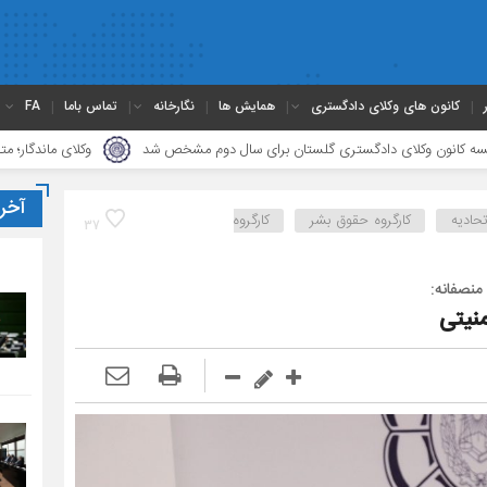
کانون های وکلای دادگستری
همایش ها
نگارخانه
تماس باما
FA
ای دادگستری گلستان برای سال دوم مشخص شد
وکلای ماندگار؛ متخلق به اخلاق ح
آخر
تحادیه
کارگروه حقوق بشر
کارگروه
37
منصفانه:
نیتی