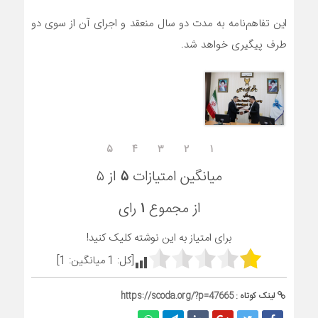
این تفاهم‌نامه به مدت دو سال منعقد و اجرای آن از سوی دو
طرف پیگیری خواهد شد.
۵
۴
۳
۲
۱
میانگین امتیازات
۵
از ۵
از مجموع
۱
رای
برای امتیاز به این نوشته کلیک کنید!
[کل:
1
میانگین:
1
]
لینک کوتاه :
https://scoda.org/?p=47665