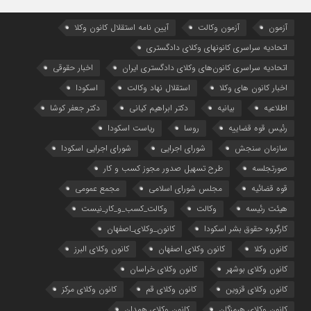
آزمون
آزمون وکالت
آیین ‌نامه استقلال کانون وکلا
اتحادیه سراسری کانونهای وکلای دادگستری
اتحادیه سراسری کانون‌های وکلای دادگستری ایران
اخبار حقوقی
اخبار کانون های وکلا
استقلال نهاد وکالت
اسکودا
اطلاعیه
بیانیه
دکتر ابراهیم کیانی
دکتر جعفر کوشا
رئیس قوه قضاییه
روسا
ریاست اسکودا
سازمان سنجش
شورای اجرایی
شورای اجرایی اسکودا
صورتجلسه
طرح تسهیل صدور مجوز کسب و کار
قوه قضائیه
مجلس شورای اسلامی
مجمع عمومی
هیئت رئیسه
وکالت
وکالت_کسب_و_کار_نیست
کارگروه حقوق بشر اسکودا
کانون_وکلای_اصفهان
کانون وکلا
کانون وکلای اصفهان
کانون وکلای البرز
کانون وکلای بوشهر
کانون وکلای خراسان
کانون وکلای قزوین
کانون وکلای قم
کانون وکلای مرکز
کانون وکلای هرمزگان
کانون وکلای همدان