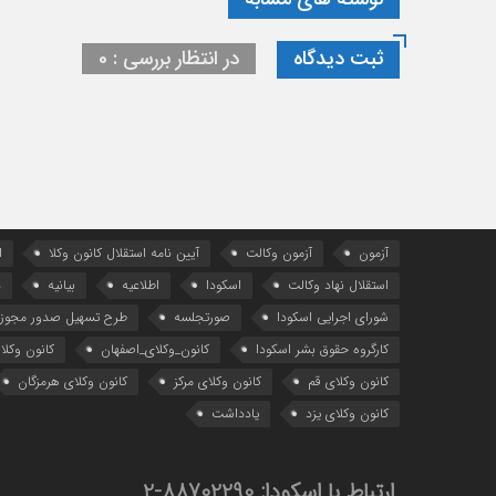
ثبت دیدگاه
در انتظار بررسی : 0
آزمون
آزمون وکالت
آیین ‌نامه استقلال کانون وکلا
ا
استقلال نهاد وکالت
اسکودا
اطلاعیه
بیانیه
د
شورای اجرایی اسکودا
صورتجلسه
طرح تسهیل صدور مجوز 
کارگروه حقوق بشر اسکودا
کانون_وکلای_اصفهان
کانون وکلا
کانون وکلای قم
کانون وکلای مرکز
کانون وکلای هرمزگان
کانون وکلای یزد
یادداشت
ارتباط با اسکودا:
88702290-2