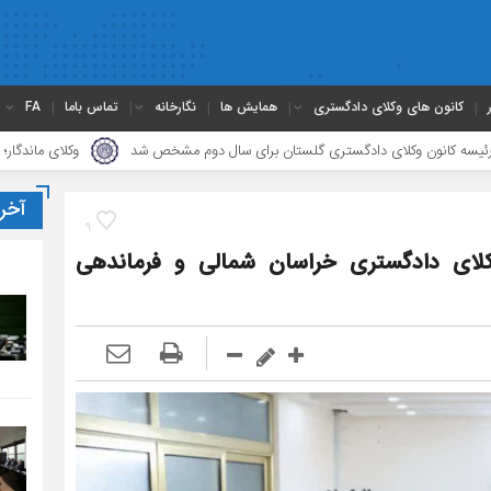
کانون های وکلای دادگستری
همایش ها
نگارخانه
تماس باما
FA
 وکلای دادگستری گلستان برای سال دوم مشخص شد
وکلای ماندگار؛ متخلق به اخل
آخر
9
کلای دادگستری خراسان شمالی و فرماندهی