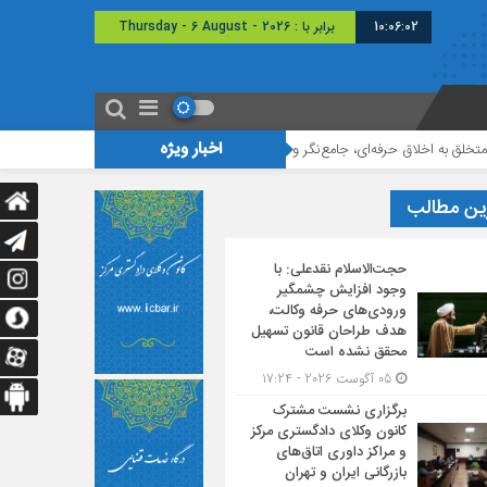
10:06:03
برابر با : Thursday - 6 August - 2026
اخبار ویژه
اق حرفه‌ای، جامع‌نگر و نکته‌بین هستند
اولین دوره مسابقات مناظره تخصصی حق
ین مطالب
حجت‌الاسلام نقدعلی: با
وجود افزایش چشمگیر
ورودی‌های حرفه وکالت،
هدف طراحان قانون تسهیل
محقق نشده است
05 آگوست 2026 - 17:24
برگزاری نشست مشترک
کانون وکلای دادگستری مرکز
و مراکز داوری اتاق‌های
بازرگانی ایران و تهران