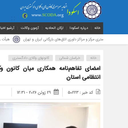
خانه
درباره اسکودا
ارکان اتحادیه
آزمون وکالت
آرشیو اخبار
ستری مرکز و مراکز داوری اتاق‌های بازرگانی ایران و تهران
هیأت ‌رئیسه کانون
خانه
خراسان شمالی
کانونهای وکلای دادگستری
امضای تفاهم‌نامه همکاری میان کانون و
انتظامی استان
کد خبر : 50223
29 ژوئن 2026 - 12:31