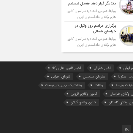
یکدیگر قرار دهد همدل نیستیم
روابط عمومی اتحادیه سراسری کانون
های وکلای دادگستری ایران
برگزاری مراسم روز وکیل در
خراسان شمالی
روابط عمومی اتحادیه سراسری کانون
های وکلای دادگستری ایران
 ایران
اخبار حقوقی
اخبار کانون های وکلا
ست اسکودا
سازمان سنجش
شورای اجرایی
یئت رئیسه
وکالت
وکالت_کسب_و_کار_نیست
ن وکلای خراسان
کانون وکلای قزوین
ون وکلای گلستان
کانون وکلای گیلان