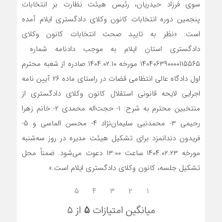
سوی فرزاد حیدریان، رئیس هیئت نظارت بر انتخابات
پنجمین دوره انتخابات کانون وکلای دادگستری ایلام آمده
است: «نظر به تایید صحت انتخابات کانون وکلای
دادگستری استان ایلام به موجب دادنامه شماره
۱۴۰۴۰۶۳۹۰۰۰۰۱۱۵۵۶۵ مورخه ۱۴۰۴.۰۲.۱۰ صادره از شعبه محترم
اول دادگاه عالی انتظامی قضات در راستای ماده ۲۶ آیین نامه
اجرایی لایحه قانونی استقلال کانون وکلای دادگستری از
منتخبین محترم به شرح: ۱- حجت‌اله محمدی ۲- خانم زهرا
رحیمی ۳- محمدنبی سلیمان‌نژاد ۴- محسن الماسی و ۵-
فریدون دندانمزد برای تشکیل هیئت مدیره در روز سه‌شنبه
مورخه ۱۴۰۴.۰۲.۲۳ ساعت ۱۳:۰۰ دعوت می‌شود. ضمناً محل
تشکیل جلسه، کانون وکلای دادگستری ایلام است.»
۵
۴
۳
۲
۱
میانگین امتیازات
۵
از ۵