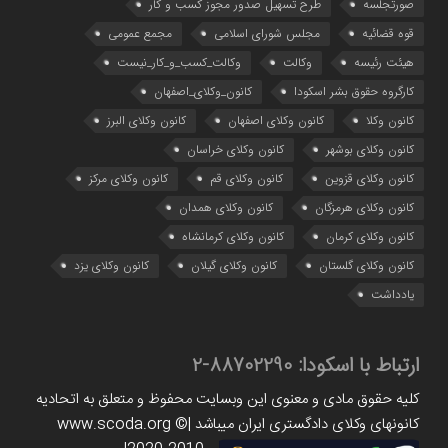
صورتجلسه
طرح تسهیل صدور مجوز کسب و کار
قوه قضائیه
مجلس شورای اسلامی
مجمع عمومی
هیئت رئیسه
وکالت
وکالت_کسب_و_کار_نیست
کارگروه حقوق بشر اسکودا
کانون_وکلای_اصفهان
کانون وکلا
کانون وکلای اصفهان
کانون وکلای البرز
کانون وکلای بوشهر
کانون وکلای خراسان
کانون وکلای قزوین
کانون وکلای قم
کانون وکلای مرکز
کانون وکلای هرمزگان
کانون وکلای همدان
کانون وکلای کرمان
کانون وکلای کرمانشاه
کانون وکلای گلستان
کانون وکلای گیلان
کانون وکلای یزد
یادداشت
ارتباط با اسکودا:
88702290-2
کلیه حقوق مادی و معنوی این وبسایت محفوظ و متعلق به اتحادیه
کانونهای وکلای دادگستری ایران میباشد |www.scoda.org ©