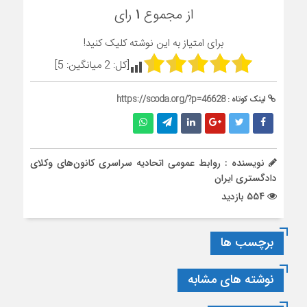
از مجموع
۱
رای
برای امتیاز به این نوشته کلیک کنید!
[کل:
2
میانگین:
5
]
لینک کوتاه :
https://scoda.org/?p=46628
نویسنده : روابط عمومی اتحادیه سراسری کانون‌های وکلای
دادگستری ایران
554 بازدید
برچسب ها
نوشته های مشابه