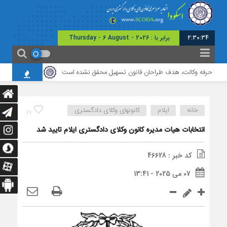
2:30:35
برابر با : Thursday - 6 August - 2026
های حرفه وکالت، هدف طراحان قانون تسهیل محقق نشده است
برگزاری نشست مشت
خانه
ایلام
کانونهای وکلای دادگستری
19
انتخابات هیات مدیره کانون وکلای دادگستری ایلام تایید شد
کد خبر : 46628
07 می 2025 - 13:41