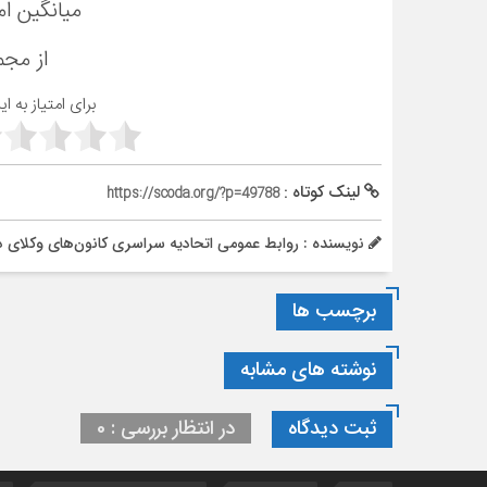
میانگین ام
از مج
برای امتیاز به ا
لینک کوتاه :
https://scoda.org/?p=49788
نویسنده : روابط عمومی اتحادیه سراسری کانون‌های وکلای د
برچسب ها
نوشته های مشابه
ثبت دیدگاه
در انتظار بررسی : 0