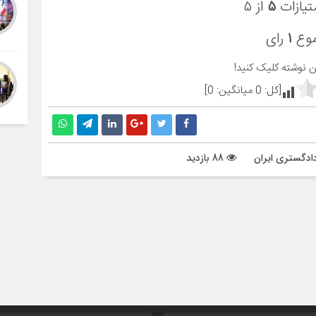
تیازات
۵
از ۵
موع
۱
رای
ین نوشته کلیک کنید!
[کل:
0
میانگین:
0
]
ادگستری ایران
88 بازدید