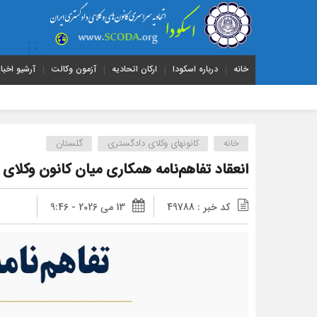
خانه
درباره اسکودا
ارکان اتحادیه
آزمون وکالت
آرشیو اخبار
خانه
کانونهای وکلای دادگستری
گلستان
انعقاد تفاهم‌نامه همکاری میان کانون وکلای
کد خبر : 49788
13 می 2026 - 9:46