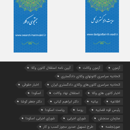
آزمون
آزمون وکالت
آیین ‌نامه استقلال کانون وکلا
اتحادیه سراسری کانونهای وکلای دادگستری
اتحادیه سراسری کانون‌های وکلای دادگستری ایران
اخبار حقوقی
اخبار کانون های وکلا
استقلال نهاد وکالت
اسکودا
اطلاعیه
بیانیه
دکتر ابراهیم کیانی
دکتر جعفر کوشا
رئیس قوه قضاییه
روسا
ریاست اسکودا
سازمان سنجش
شورای اجرایی
شورای اجرایی اسکودا
صورتجلسه
طرح تسهیل صدور مجوز کسب و کار