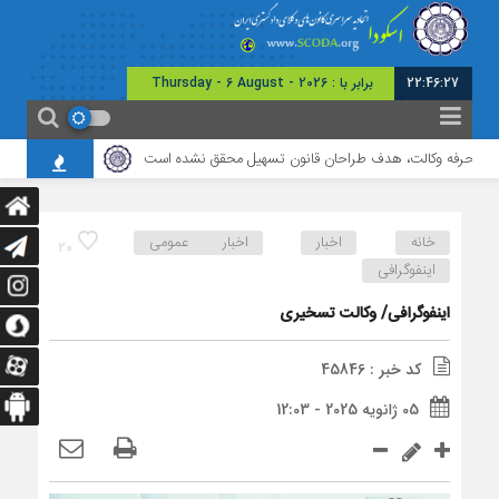
22:46:27
برابر با : Thursday - 6 August - 2026
ی حرفه وکالت، هدف طراحان قانون تسهیل محقق نشده است
برگزاری نشست مشترک
خانه
اخبار
اخبار عمومی
20
اینفوگرافی
اینفوگرافی/ وکالت تسخیری
کد خبر : 45846
05 ژانویه 2025 - 12:03