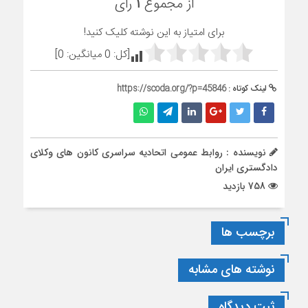
از مجموع
۱
رای
برای امتیاز به این نوشته کلیک کنید!
[کل:
0
میانگین:
0
]
لینک کوتاه :
https://scoda.org/?p=45846
نویسنده : روابط عمومی اتحادیه سراسری کانون های وکلای
دادگستری ایران
758 بازدید
برچسب ها
نوشته های مشابه
ثبت دیدگاه