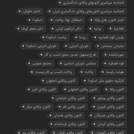
اتحادیه سراسری کانونهای وکلای دادگستری
اتحادیه سراسری کانون‌های وکلای دادگستری ایران
اخبار حقوقی
اخبار کانون های وکلا
استقلال نهاد وکالت
اسکودا
اطلاعیه
بیانیه
دکتر ابراهیم کیانی
دکتر جعفر کوشا
رئیس قوه قضاییه
روسا
ریاست اسکودا
سازمان سنجش
شورای اجرایی
شورای اجرایی اسکودا
صورتجلسه
طرح تسهیل صدور مجوز کسب و کار
قوه قضائیه
مجلس شورای اسلامی
مجمع عمومی
هیئت رئیسه
وکالت
وکالت_کسب_و_کار_نیست
کارگروه حقوق بشر اسکودا
کانون_وکلای_اصفهان
کانون وکلا
کانون وکلای اصفهان
کانون وکلای البرز
کانون وکلای بوشهر
کانون وکلای خراسان
کانون وکلای قزوین
کانون وکلای قم
کانون وکلای مرکز
کانون وکلای هرمزگان
کانون وکلای همدان
کانون وکلای کرمان
کانون وکلای کرمانشاه
کانون وکلای گلستان
کانون وکلای گیلان
کانون وکلای یزد