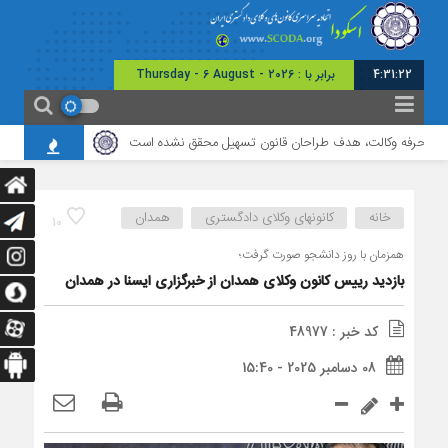
4:31:23
برابر با : Thursday - 6 August - 2026
ی حرفه وکالت، هدف طراحان قانون تسهیل محقق نشده است
برگزاری نشست مشترک 
خانه
کانونهای وکلای دادگستری
همدان
10
همزمان با روز دانشجو صورت گرفت؛
بازدید رییس کانون وکلای همدان از خبرگزاری ایسنا در همدان
کد خبر : 48977
08 دسامبر 2025 - 15:40