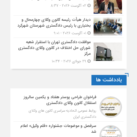
02 آگوست 2026 - 8:37
دیدار هیأت رئیسه کانون وکلای چهارمحال و
بختیاری با رئیس دادگستری شهرستان شهرکرد
01 آگوست 2026 - 9:01
موافقت دادگستری تهران با استقرار شعبه
شورای حل اختلاف در کانون وکلای دادگستری
مرکز
29 جولای 2026 - 10:34
یادداشت ها
فراخوان طراحی پوستر هفتاد و یکمین سالروز
استقلال کانون وکلای دادگستری
روابط عمومی اتحادیه سراسری کانون های وکلای
دادگستری ایران
سرفصل و موضوعات جشنواره «قلم وکیل» اعلام
شد