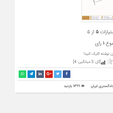
تیازات
۵
از ۵
موع
۱
رای
ین نوشته کلیک کنید!
[کل:
5
میانگین:
4
]
ادگستری ایران
1399 بازدید