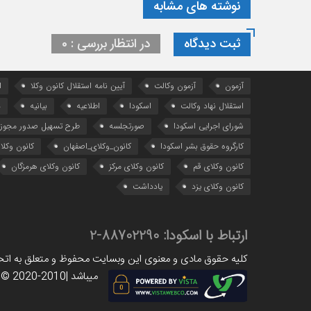
نوشته های مشابه
ثبت دیدگاه
در انتظار بررسی : 0
آزمون
آزمون وکالت
آیین ‌نامه استقلال کانون وکلا
ا
استقلال نهاد وکالت
اسکودا
اطلاعیه
بیانیه
د
شورای اجرایی اسکودا
صورتجلسه
طرح تسهیل صدور مجوز 
کارگروه حقوق بشر اسکودا
کانون_وکلای_اصفهان
کانون وکلا
کانون وکلای قم
کانون وکلای مرکز
کانون وکلای هرمزگان
کانون وکلای یزد
یادداشت
ارتباط با اسکودا:
88702290-2
کلیه حقوق مادی و معنوی این وبسایت محفوظ و متعلق به اتحاد
میباشد |www.scoda.org © 2020-2010|