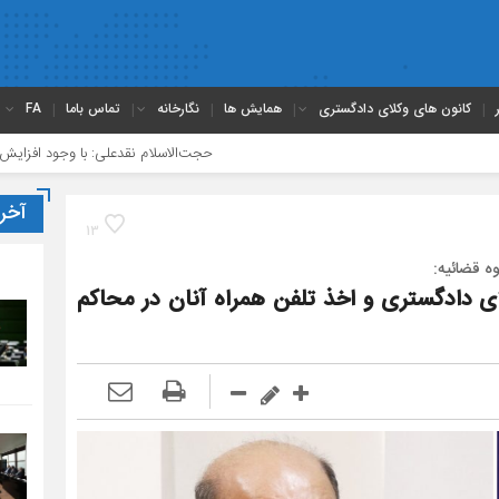
کانون های وکلای دادگستری
همایش ها
نگارخانه
تماس باما
FA
حجت‌الاسلام نقدعلی: با وجود افزایش چشمگیر ورودی‌
آخر
13
ه قضائیه:
لای دادگستری و اخذ تلفن همراه آنان در محاکم