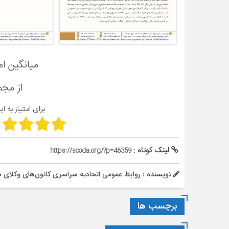
میانگین ام
از مج
برای امتیاز به ا
لینک کوتاه :
https://scoda.org/?p=46359
نویسنده : روابط عمومی اتحادیه سراسری کانون‌های وکلای د
برچسب ها