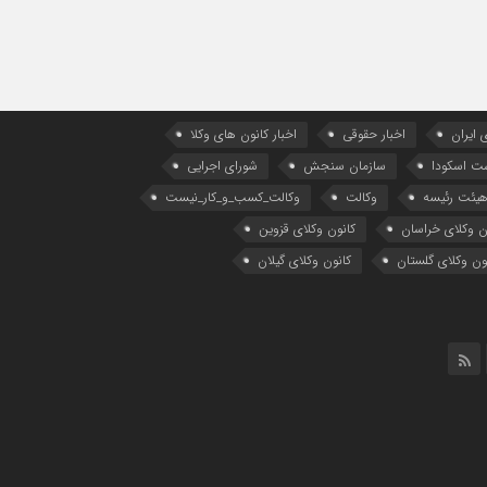
 ایران
اخبار حقوقی
اخبار کانون های وکلا
ست اسکودا
سازمان سنجش
شورای اجرایی
یئت رئیسه
وکالت
وکالت_کسب_و_کار_نیست
ن وکلای خراسان
کانون وکلای قزوین
ون وکلای گلستان
کانون وکلای گیلان