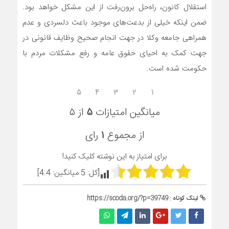
استقلال کانون، راه‌حل برون‌رفت از این مشکل خواهد بود.
ضمن اینکه خیلی از بدعت‌های موجود باعث دلسردی و عدم
همراهی جامعه وکلا در جهت انجام صحیح وظایف قانونی در
جهت کمک به احیای حقوق عامه و رفع مشکلات مردم با
حکومت شده است.
۵
۴
۳
۲
۱
میانگین امتیازات
۵
از ۵
از مجموع
۱
رای
برای امتیاز به این نوشته کلیک کنید!
[کل:
5
میانگین:
4.4
]
لینک کوتاه :
https://scoda.org/?p=39749