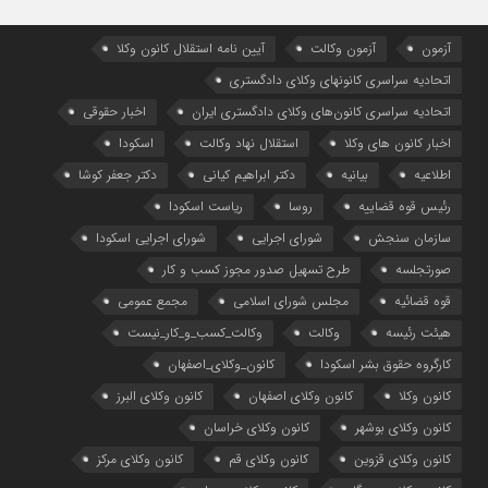
آزمون
آزمون وکالت
آیین ‌نامه استقلال کانون وکلا
اتحادیه سراسری کانونهای وکلای دادگستری
اتحادیه سراسری کانون‌های وکلای دادگستری ایران
اخبار حقوقی
اخبار کانون های وکلا
استقلال نهاد وکالت
اسکودا
اطلاعیه
بیانیه
دکتر ابراهیم کیانی
دکتر جعفر کوشا
رئیس قوه قضاییه
روسا
ریاست اسکودا
سازمان سنجش
شورای اجرایی
شورای اجرایی اسکودا
صورتجلسه
طرح تسهیل صدور مجوز کسب و کار
قوه قضائیه
مجلس شورای اسلامی
مجمع عمومی
هیئت رئیسه
وکالت
وکالت_کسب_و_کار_نیست
کارگروه حقوق بشر اسکودا
کانون_وکلای_اصفهان
کانون وکلا
کانون وکلای اصفهان
کانون وکلای البرز
کانون وکلای بوشهر
کانون وکلای خراسان
کانون وکلای قزوین
کانون وکلای قم
کانون وکلای مرکز