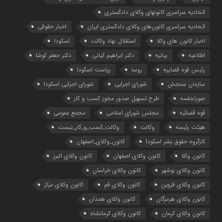
اتحادیه سراسری کانونهای وکلای دادگستری
اتحادیه سراسری کانون‌های وکلای دادگستری ایران
اخبار حقوقی
اخبار کانون های وکلا
استقلال نهاد وکالت
اسکودا
اطلاعیه
بیانیه
دکتر ابراهیم کیانی
دکتر جعفر کوشا
رئیس قوه قضاییه
روسا
ریاست اسکودا
سازمان سنجش
شورای اجرایی
شورای اجرایی اسکودا
صورتجلسه
طرح تسهیل صدور مجوز کسب و کار
قوه قضائیه
مجلس شورای اسلامی
مجمع عمومی
هیئت رئیسه
وکالت
وکالت_کسب_و_کار_نیست
کارگروه حقوق بشر اسکودا
کانون_وکلای_اصفهان
کانون وکلا
کانون وکلای اصفهان
کانون وکلای البرز
کانون وکلای بوشهر
کانون وکلای خراسان
کانون وکلای قزوین
کانون وکلای قم
کانون وکلای مرکز
کانون وکلای هرمزگان
کانون وکلای همدان
کانون وکلای کرمان
کانون وکلای کرمانشاه