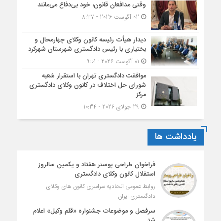
وقتی مدافعان قانون، خود بی‌دفاع می‌مانند
02 آگوست 2026 - 8:37
دیدار هیأت رئیسه کانون وکلای چهارمحال و
بختیاری با رئیس دادگستری شهرستان شهرکرد
01 آگوست 2026 - 9:01
موافقت دادگستری تهران با استقرار شعبه
شورای حل اختلاف در کانون وکلای دادگستری
مرکز
29 جولای 2026 - 10:34
یادداشت ها
فراخوان طراحی پوستر هفتاد و یکمین سالروز
استقلال کانون وکلای دادگستری
روابط عمومی اتحادیه سراسری کانون های وکلای
دادگستری ایران
سرفصل و موضوعات جشنواره «قلم وکیل» اعلام
شد