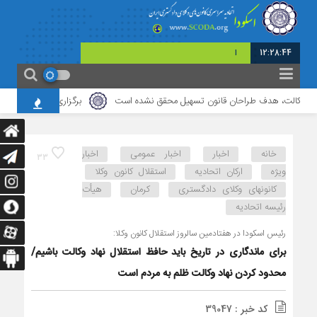
12:28:45
امروز : پنج شنبه - ۱۵ مرداد - ۱۴۰۵
الت، هدف طراحان قانون تسهیل محقق نشده است
برگزاری نشست مشترک کانون وکلا
خانه
اخبار
اخبار عمومی
اخبار
33
ویژه
ارکان اتحادیه
استقلال کانون وکلا
کانونهای وکلای دادگستری
کرمان
هیأت
رئیسه اتحادیه
رئیس اسکودا در هفتادمین سالروز استقلال کانون وکلا:
برای ماندگاری در تاریخ باید حافظ استقلال نهاد وکالت باشیم/
محدود کردن نهاد وکالت ظلم به مردم است
کد خبر : 39047