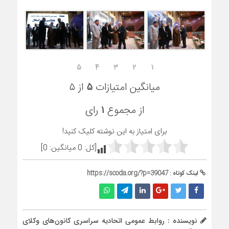
۵
۴
۳
۲
۱
میانگین امتیازات
۵
از ۵
از مجموع
۱
رای
برای امتیاز به این نوشته کلیک کنید!
[کل:
0
میانگین:
0
]
لینک کوتاه :
https://scoda.org/?p=39047
نویسنده : روابط عمومی اتحادیه سراسری کانون‌های وکلای