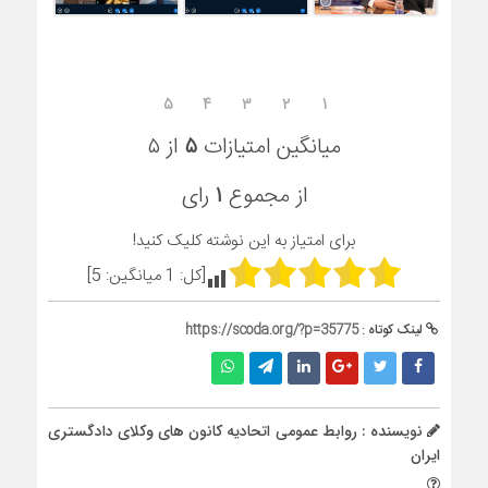
۵
۴
۳
۲
۱
میانگین امتیازات
۵
از ۵
از مجموع
۱
رای
برای امتیاز به این نوشته کلیک کنید!
[کل:
1
میانگین:
5
]
لینک کوتاه :
https://scoda.org/?p=35775
نویسنده : روابط عمومی اتحادیه کانون های وکلای دادگستری
ایران