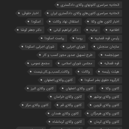
اتحادیه سراسری کانونهای وکلای دادگستری
اتحادیه سراسری کانون‌های وکلای دادگستری ایران
اخبار حقوقی
اخبار کانون های وکلا
استقلال نهاد وکالت
اسکودا
اطلاعیه
بیانیه
دکتر ابراهیم کیانی
دکتر جعفر کوشا
رئیس قوه قضاییه
روسا
ریاست اسکودا
سازمان سنجش
شورای اجرایی
شورای اجرایی اسکودا
صورتجلسه
طرح تسهیل صدور مجوز کسب و کار
قوه قضائیه
مجلس شورای اسلامی
مجمع عمومی
هیئت رئیسه
وکالت
وکالت_کسب_و_کار_نیست
کارگروه حقوق بشر اسکودا
کانون_وکلای_اصفهان
کانون وکلا
کانون وکلای اصفهان
کانون وکلای البرز
کانون وکلای بوشهر
کانون وکلای خراسان
کانون وکلای قزوین
کانون وکلای قم
کانون وکلای مرکز
کانون وکلای هرمزگان
کانون وکلای همدان
کانون وکلای کرمان
کانون وکلای کرمانشاه