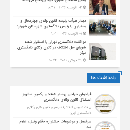
وقتی مدافعان قانون، خود بی‌دفاع می‌مانند
02 آگوست 2026 - 8:37
دیدار هیأت رئیسه کانون وکلای چهارمحال و
بختیاری با رئیس دادگستری شهرستان شهرکرد
01 آگوست 2026 - 9:01
موافقت دادگستری تهران با استقرار شعبه
شورای حل اختلاف در کانون وکلای دادگستری
مرکز
29 جولای 2026 - 10:34
یادداشت ها
فراخوان طراحی پوستر هفتاد و یکمین سالروز
استقلال کانون وکلای دادگستری
روابط عمومی اتحادیه سراسری کانون های وکلای
دادگستری ایران
سرفصل و موضوعات جشنواره «قلم وکیل» اعلام
شد