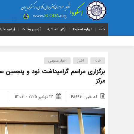
خانه
درباره اسکودا
ارکان اتحادیه
آزمون وکالت
آرشیو اخبار
خانه
اخبار
اخبار عمومی
برگزاری مراسم گرامیداشت نود و پنجمین س
مرکز
کد خبر : 48693
13 نوامبر 2025 - 13:03