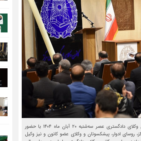
مراسم گرامیداشت نود و پنجمین سالروز تأسیس کانون وکلای دادگستری عصر سه‌شنبه ۲۰ آبان ماه ۱۴۰۴ با حضور
، روسای ادوار، پیشکسوتان و وکلای عضو کانون و نیز وکیل