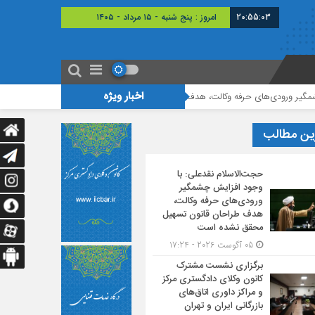
20:55:05
امروز : پنج شنبه - ۱۵ مرداد - ۱۴۰۵
اخبار ویژه
دف طراحان قانون تسهیل محقق نشده است
برگزاری نشست مشترک کانون وکلای دادگ
ین مطالب
حجت‌الاسلام نقدعلی: با
وجود افزایش چشمگیر
ورودی‌های حرفه وکالت،
هدف طراحان قانون تسهیل
محقق نشده است
05 آگوست 2026 - 17:24
برگزاری نشست مشترک
کانون وکلای دادگستری مرکز
و مراکز داوری اتاق‌های
بازرگانی ایران و تهران