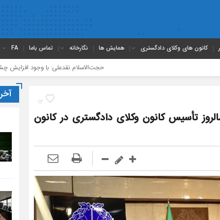
کانون های وکلای دادگستری
همایش ها
نگارخانه
تماس باما
FA
حجت‌الاسلام نقدعلی: با وجود افزایش چشمگیر ورودی‌های حرفه وکالت، ه
آخر
12
الروز تأسیس کانون وکلای دادگستری در کانون