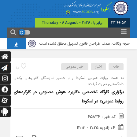
23:46:57
برابر با : Thursday - 6 August - 2026
ی حرفه وکالت، هدف طراحان قانون تسهیل محقق نشده است
برگزاری نشست مشترک 
خانه
اخبار
اخبار عمومی
18
به همت روابط عمومی اسکودا و با حضور نمایندگان کانون‌های وکلای
دادگستری صورت گرفت؛
برگزاری کارگاه تخصصی «کاربرد هوش مصنوعی در کارکرد‌های
روابط عمومی» در اسکودا
کد خبر : 45834
04 ژانویه 2025 - 12:13