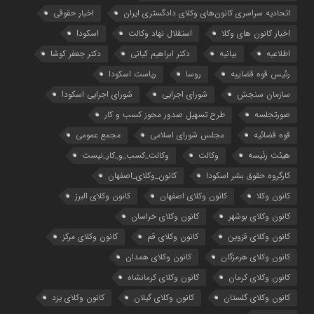
اتحادیه سراسری کانون‌های وکلای دادگستری ایران
اخبار حقوقی
اخبار کانون های وکلا
استقلال نهاد وکالت
اسکودا
اطلاعیه
بیانیه
دکتر ابراهیم کیانی
دکتر جعفر کوشا
رئیس قوه قضاییه
روسا
ریاست اسکودا
سازمان سنجش
شورای اجرایی
شورای اجرایی اسکودا
صورتجلسه
طرح تسهیل صدور مجوز کسب و کار
قوه قضائیه
مجلس شورای اسلامی
مجمع عمومی
هیئت رئیسه
وکالت
وکالت_کسب_و_کار_نیست
کارگروه حقوق بشر اسکودا
کانون_وکلای_اصفهان
کانون وکلا
کانون وکلای اصفهان
کانون وکلای البرز
کانون وکلای بوشهر
کانون وکلای خراسان
کانون وکلای قزوین
کانون وکلای قم
کانون وکلای مرکز
کانون وکلای هرمزگان
کانون وکلای همدان
کانون وکلای کرمان
کانون وکلای کرمانشاه
کانون وکلای گلستان
کانون وکلای گیلان
کانون وکلای یزد