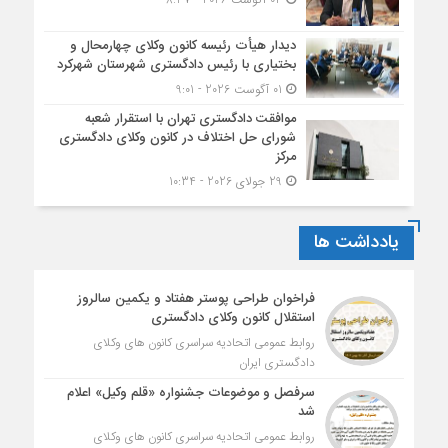
دیدار هیأت رئیسه کانون وکلای چهارمحال و
بختیاری با رئیس دادگستری شهرستان شهرکرد
01 آگوست 2026 - 9:01
موافقت دادگستری تهران با استقرار شعبه
شورای حل اختلاف در کانون وکلای دادگستری
مرکز
29 جولای 2026 - 10:34
یادداشت ها
فراخوان طراحی پوستر هفتاد و یکمین سالروز
استقلال کانون وکلای دادگستری
روابط عمومی اتحادیه سراسری کانون های وکلای
دادگستری ایران
سرفصل و موضوعات جشنواره «قلم وکیل» اعلام
شد
روابط عمومی اتحادیه سراسری کانون های وکلای