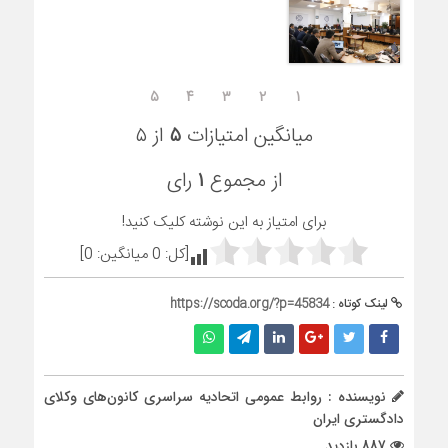
۵
۴
۳
۲
۱
میانگین امتیازات
۵
از ۵
از مجموع
۱
رای
برای امتیاز به این نوشته کلیک کنید!
[کل:
0
میانگین:
0
]
لینک کوتاه :
https://scoda.org/?p=45834
نویسنده : روابط عمومی اتحادیه سراسری کانون‌های وکلای
دادگستری ایران
887 بازدید