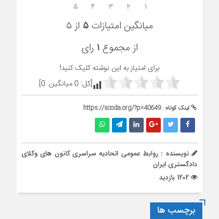
۵
۴
۳
۲
۱
میانگین امتیازات
۵
از ۵
از مجموع
۱
رای
برای امتیاز به این نوشته کلیک کنید!
[کل:
0
میانگین:
0
]
لینک کوتاه :
https://scoda.org/?p=40649
نویسنده : روابط عمومی اتحادیه سراسری کانون های وکلای
دادگستری ایران
1202 بازدید
برچسب ها