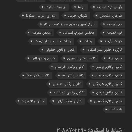
رئیس قوه قضاییه
روسا
ریاست اسکودا
سازمان سنجش
شورای اجرایی
شورای اجرایی اسکودا
صورتجلسه
طرح تسهیل صدور مجوز کسب و کار
قوه قضائیه
مجلس شورای اسلامی
مجمع عمومی
هیئت رئیسه
وکالت
وکالت_کسب_و_کار_نیست
کارگروه حقوق بشر اسکودا
کانون_وکلای_اصفهان
کانون وکلا
کانون وکلای اصفهان
کانون وکلای البرز
کانون وکلای بوشهر
کانون وکلای خراسان
کانون وکلای قزوین
کانون وکلای قم
کانون وکلای مرکز
کانون وکلای هرمزگان
کانون وکلای همدان
کانون وکلای کرمان
کانون وکلای کرمانشاه
کانون وکلای گلستان
کانون وکلای گیلان
کانون وکلای یزد
یادداشت
ارتباط با اسکودا:
88702290-2