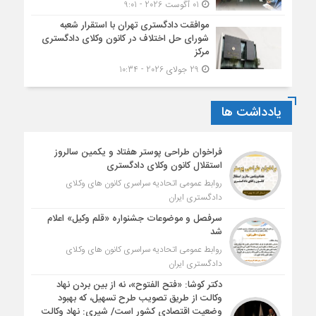
01 آگوست 2026 - 9:01
موافقت دادگستری تهران با استقرار شعبه
شورای حل اختلاف در کانون وکلای دادگستری
مرکز
29 جولای 2026 - 10:34
یادداشت ها
فراخوان طراحی پوستر هفتاد و یکمین سالروز
استقلال کانون وکلای دادگستری
روابط عمومی اتحادیه سراسری کانون های وکلای
دادگستری ایران
سرفصل و موضوعات جشنواره «قلم وکیل» اعلام
شد
روابط عمومی اتحادیه سراسری کانون های وکلای
دادگستری ایران
دکتر کوشا: «فتح الفتوح»، نه از بین بردن نهاد
وکالت از طریق تصویب طرح تسهیل، که بهبود
وضعیت اقتصادی کشور است/ شیری: نهاد وکالت