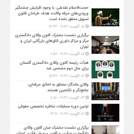
حجت‌الاسلام نقدعلی: با وجود افزایش چشمگیر
ورودی‌های حرفه وکالت، هدف طراحان قانون
تسهیل محقق نشده است
05 آگوست 2026 - 17:24
برگزاری نشست مشترک کانون وکلای دادگستری
مرکز و مراکز داوری اتاق‌های بازرگانی ایران و
تهران
05 آگوست 2026 - 9:57
هیأت ‌رئیسه کانون وکلای دادگستری گلستان
برای سال دوم مشخص شد
04 آگوست 2026 - 15:47
وکلای ماندگار؛ متخلق به اخلاق حرفه‌ای،
جامع‌نگر و نکته‌بین هستند
03 آگوست 2026 - 8:51
اولین دوره مسابقات مناظره تخصصی حقوقی
02 آگوست 2026 - 13:19
برگزاری نشست مشترک میان کانون وکلای
دادگستری مرکزی و کانون پرورش فکری استان