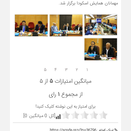
مهمانان همایش اسکودا برگزار شد.
۵
۴
۳
۲
۱
میانگین امتیازات
۵
از ۵
از مجموع
۱
رای
برای امتیاز به این نوشته کلیک کنید!
[کل:
0
میانگین:
0
]
لینک کوتاه :
https://scoda.org/?p=36796