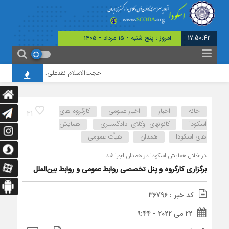
17:50:43
امروز : پنج شنبه - ۱۵ مرداد - ۱۴۰۵
حجت‌الاسلام نقدعلی: با وجود افزایش چ
خانه
اخبار
اخبار عمومی
کارگروه های
31
اسکودا
کانونهای وکلای دادگستری
همایش
های اسکودا
همدان
هیأت عمومی
در خلال همایش اسکودا در همدان اجرا شد
برگزاری کارگروه و پنل تخصصی روابط عمومی و روابط بین‌الملل
کد خبر : 36796
22 می 2022 - 9:44