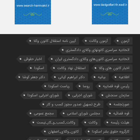
آزمون
آزمون وکالت
آیین ‌نامه استقلال کانون وکلا
اتحادیه سراسری کانونهای وکلای دادگستری
اتحادیه سراسری کانون‌های وکلای دادگستری ایران
اخبار حقوقی
اخبار کانون های وکلا
استقلال نهاد وکالت
اسکودا
اطلاعیه
بیانیه
دکتر ابراهیم کیانی
دکتر جعفر کوشا
رئیس قوه قضاییه
روسا
ریاست اسکودا
سازمان سنجش
شورای اجرایی
شورای اجرایی اسکودا
صورتجلسه
طرح تسهیل صدور مجوز کسب و کار
قوه قضائیه
مجلس شورای اسلامی
مجمع عمومی
هیئت رئیسه
وکالت
وکالت_کسب_و_کار_نیست
کارگروه حقوق بشر اسکودا
کانون_وکلای_اصفهان