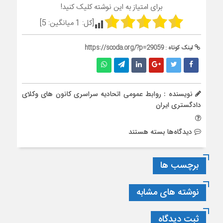
برای امتیاز به این نوشته کلیک کنید!
[کل:
1
میانگین:
5
]
لینک کوتاه :
https://scoda.org/?p=29059
نویسنده : روابط عمومی اتحادیه سراسری کانون های وکلای
دادگستری ایران
برای
دیدگاه‌ها
بسته هستند
بیانیه
دبیرخانه
برچسب ها
برنامه
ملی
منع
نوشته های مشابه
تبعیض
و
ثبت دیدگاه
خشونت