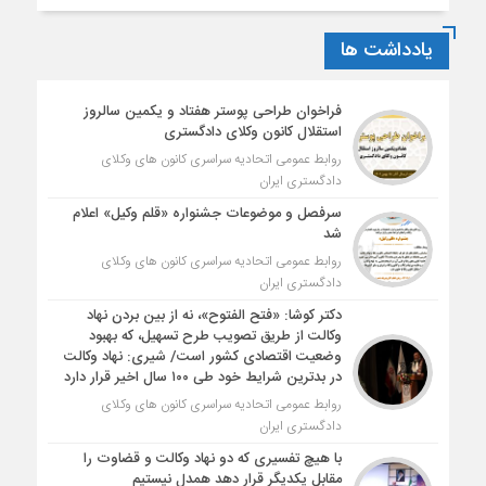
یادداشت ها
فراخوان طراحی پوستر هفتاد و یکمین سالروز
استقلال کانون وکلای دادگستری
روابط عمومی اتحادیه سراسری کانون های وکلای
دادگستری ایران
سرفصل و موضوعات جشنواره «قلم وکیل» اعلام
شد
روابط عمومی اتحادیه سراسری کانون های وکلای
دادگستری ایران
دکتر کوشا: «فتح الفتوح»، نه از بین بردن نهاد
وکالت از طریق تصویب طرح تسهیل، که بهبود
وضعیت اقتصادی کشور است/ شیری: نهاد وکالت
در بدترین شرایط خود طی ۱۰۰ سال اخیر قرار دارد
روابط عمومی اتحادیه سراسری کانون های وکلای
دادگستری ایران
با هیچ تفسیری که دو نهاد وکالت و قضاوت را
مقابل یکدیگر قرار دهد همدل نیستیم