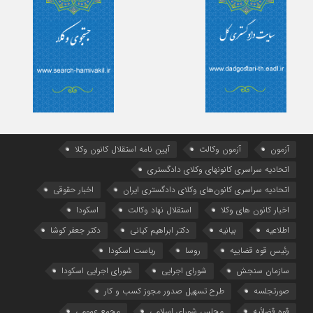
آزمون
آزمون وکالت
آیین ‌نامه استقلال کانون وکلا
اتحادیه سراسری کانونهای وکلای دادگستری
اتحادیه سراسری کانون‌های وکلای دادگستری ایران
اخبار حقوقی
اخبار کانون های وکلا
استقلال نهاد وکالت
اسکودا
اطلاعیه
بیانیه
دکتر ابراهیم کیانی
دکتر جعفر کوشا
رئیس قوه قضاییه
روسا
ریاست اسکودا
سازمان سنجش
شورای اجرایی
شورای اجرایی اسکودا
صورتجلسه
طرح تسهیل صدور مجوز کسب و کار
قوه قضائیه
مجلس شورای اسلامی
مجمع عمومی