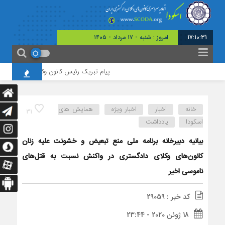
17:10:32
امروز : شنبه - ۱۷ مرداد - ۱۴۰۵
پیام تبریک رئیس کانون وکلای گلستان به مناسب
خانه
اخبار
اخبار ویژه
همایش های
31
اسکودا
یادداشت
بیانیه دبیرخانه برنامه ملی منع تبعیض و خشونت علیه زنان
کانون‌های وکلای دادگستری در واکنش نسبت به قتل‌های
ناموسی اخیر
کد خبر : 29059
18 ژوئن 2020 - 23:44