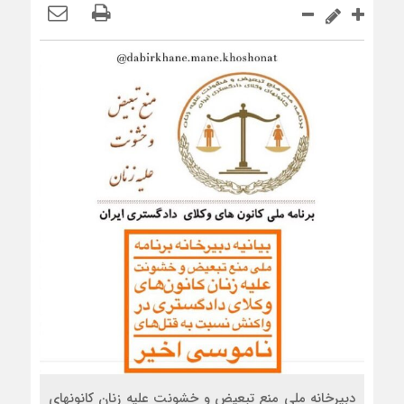
دبیرخانه ملی منع تبعیض و خشونت علیه زنان کانونهای