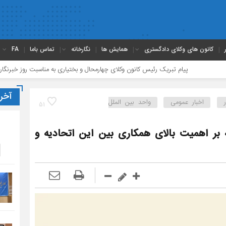
کانون های وکلای دادگستری
همایش ها
نگارخانه
تماس باما
FA
پیام تبریک رئیس کانون وکلای چهارمحال و بختیاری به مناسبت روز خبرنگار
پیام
آخر
اخبار عمومی
واحد بین الملل
51
ه بر اهمیت بالای همکاری بین این اتحادیه و