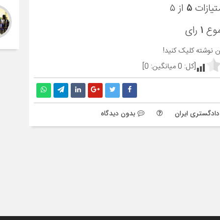
تیازات
۵
از ۵
موع
۱
رای
ین نوشته کلیک کنید!
[کل:
0
میانگین:
0
]
دادگستری ایران
بدون دیدگاه