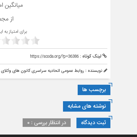
میانگین ام
از مج
برای امتیاز به ا
لینک کوتاه :
https://scoda.org/?p=36386
نویسنده : روابط عمومی اتحادیه سراسری کانون های وکلای 
برچسب ها
نوشته های مشابه
ثبت دیدگاه
در انتظار بررسی : 0