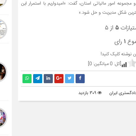
 مجموعه امور مالیاتی استان، گفت: «امیدواریم با استمرار این
هترین شکل مدیریت و حل شود.»
تیازات
۵
از ۵
موع
۱
رای
ین نوشته کلیک کنید!
[کل:
0
میانگین:
0
]
ادگستری ایران
309 بازدید