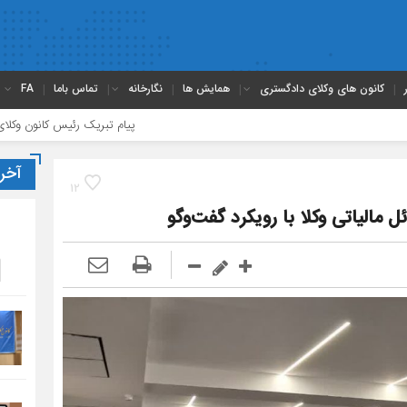
کانون های وکلای دادگستری
همایش ها
نگارخانه
تماس باما
FA
پیام تبریک رئیس کانون وکلای چهارمحال و 
آخر
12
مالیاتی وکلا با رویکرد گفت‌وگو