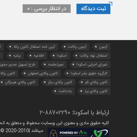
ثبت دیدگاه
در انتظار بررسی : 0
آزمون
آزمون وکالت
آیین ‌نامه استقلال کانون وکلا
ا
استقلال نهاد وکالت
اسکودا
اطلاعیه
بیانیه
د
شورای اجرایی اسکودا
صورتجلسه
طرح تسهیل صدور مجوز 
کارگروه حقوق بشر اسکودا
کانون_وکلای_اصفهان
کانون وکلا
کانون وکلای قم
کانون وکلای مرکز
کانون وکلای هرمزگان
کانون وکلای یزد
یادداشت
ارتباط با اسکودا:
88702290-2
کلیه حقوق مادی و معنوی این وبسایت محفوظ و متعلق به اتحاد
میباشد |www.scoda.org © 2020-2010|