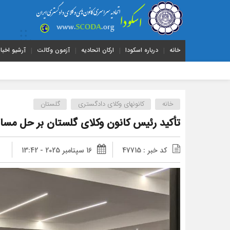
خانه
درباره اسکودا
ارکان اتحادیه
آزمون وکالت
آرشیو اخبار
خانه
کانونهای وکلای دادگستری
گلستان
تأکید رئیس کانون وکلای گلستان بر حل مسائل 
کد خبر : 47715
16 سپتامبر 2025 - 13:42