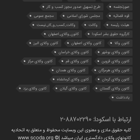
صورتجلسه
طرح تسهیل صدور مجوز کسب و کار
قوه قضائیه
مجلس شورای اسلامی
مجمع عمومی
هیئت رئیسه
وکالت
وکالت_کسب_و_کار_نیست
کارگروه حقوق بشر اسکودا
کانون_وکلای_اصفهان
کانون وکلا
کانون وکلای اصفهان
کانون وکلای البرز
کانون وکلای بوشهر
کانون وکلای خراسان
کانون وکلای قزوین
کانون وکلای قم
کانون وکلای مرکز
کانون وکلای هرمزگان
کانون وکلای همدان
کانون وکلای کرمان
کانون وکلای کرمانشاه
کانون وکلای گلستان
کانون وکلای گیلان
کانون وکلای یزد
یادداشت
ارتباط با اسکودا:
88702290-2
کلیه حقوق مادی و معنوی این وبسایت محفوظ و متعلق به اتحادیه
کانونهای وکلای دادگستری ایران میباشد |www.scoda.org ©