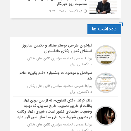
مناسبت روز خبرنگار
08 آگوست 2026 - 9:26
یادداشت ها
فراخوان طراحی پوستر هفتاد و یکمین سالروز
استقلال کانون وکلای دادگستری
روابط عمومی اتحادیه سراسری کانون های وکلای
دادگستری ایران
سرفصل و موضوعات جشنواره «قلم وکیل» اعلام
شد
روابط عمومی اتحادیه سراسری کانون های وکلای
دادگستری ایران
دکتر کوشا: «فتح الفتوح»، نه از بین بردن نهاد
وکالت از طریق تصویب طرح تسهیل، که بهبود
وضعیت اقتصادی کشور است/ شیری: نهاد وکالت
در بدترین شرایط خود طی ۱۰۰ سال اخیر قرار دارد
روابط عمومی اتحادیه سراسری کانون های وکلای
دادگستری ایران