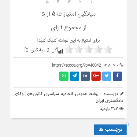
۵
۴
۳
۲
۱
میانگین امتیازات
۵
از ۵
از مجموع
۱
رای
برای امتیاز به این نوشته کلیک کنید!
[کل:
0
میانگین:
0
]
لینک کوتاه :
https://scoda.org/?p=48042
نویسنده : روابط عمومی اتحادیه سراسری کانون‌های وکلای
دادگستری ایران
307 بازدید
برچسب ها