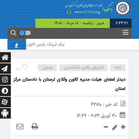
6:34:31
امروز : یکشنبه - ۱۸ مرداد - ۱۴۰۵
پیام تبریک رئیس کانون وکلای همدان به مناس
خانه
کانونهای وکلای دادگستری
لرستان
50
دیدار اعضای هیئت مدیره کانون وکلای لرستان با دادستان مرکز
استان
کد خبر : 43810
30 آوریل 2024 - 12:37