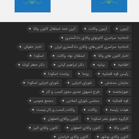
آزمون
آزمون وکالت
آیین ‌نامه استقلال کانون وکلا
اتحادیه سراسری کانونهای وکلای دادگستری
اتحادیه سراسری کانون‌های وکلای دادگستری ایران
اخبار حقوقی
اخبار کانون های وکلا
استقلال نهاد وکالت
اسکودا
اطلاعیه
بیانیه
دکتر ابراهیم کیانی
دکتر جعفر کوشا
رئیس قوه قضاییه
روسا
ریاست اسکودا
سازمان سنجش
شورای اجرایی
شورای اجرایی اسکودا
صورتجلسه
طرح تسهیل صدور مجوز کسب و کار
قوه قضائیه
مجلس شورای اسلامی
مجمع عمومی
هیئت رئیسه
وکالت
وکالت_کسب_و_کار_نیست
کارگروه حقوق بشر اسکودا
کانون_وکلای_اصفهان
کانون وکلا
کانون وکلای اصفهان
کانون وکلای البرز
کانون وکلای بوشهر
کانون وکلای خراسان