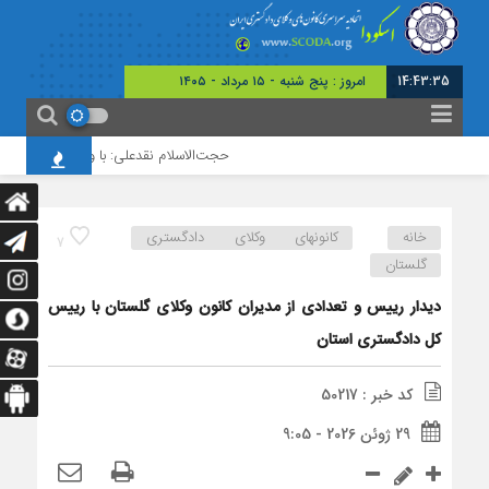
14:43:36
امروز : پنج شنبه - ۱۵ مرداد - ۱۴۰۵
حجت‌الاسلام نقدعلی: با وجود افزایش چشم
خانه
کانونهای وکلای دادگستری
7
گلستان
دیدار رییس و تعدادی از مدیران کانون وکلای گلستان با رییس
کل دادگستری استان
کد خبر : 50217
29 ژوئن 2026 - 9:05