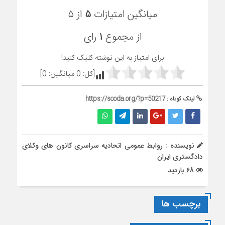
میانگین امتیازات
۵
از ۵
از مجموع
۱
رای
برای امتیاز به این نوشته کلیک کنید!
[کل:
0
میانگین:
0
]
لینک کوتاه :
https://scoda.org/?p=50217
نویسنده : روابط عمومی اتحادیه سراسری کانون های وکلای
دادگستری ایران
68 بازدید
برچسب ها