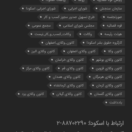
سازمان سنجش
شورای اجرایی
شورای اجرایی اسکودا
صورتجلسه
طرح تسهیل صدور مجوز کسب و کار
قوه قضائیه
مجلس شورای اسلامی
مجمع عمومی
هیئت رئیسه
وکالت
وکالت_کسب_و_کار_نیست
کارگروه حقوق بشر اسکودا
کانون_وکلای_اصفهان
کانون وکلا
کانون وکلای اصفهان
کانون وکلای البرز
کانون وکلای بوشهر
کانون وکلای خراسان
کانون وکلای قزوین
کانون وکلای قم
کانون وکلای مرکز
کانون وکلای هرمزگان
کانون وکلای همدان
کانون وکلای کرمان
کانون وکلای کرمانشاه
کانون وکلای گلستان
کانون وکلای گیلان
کانون وکلای یزد
یادداشت
ارتباط با اسکودا:
88702290-2