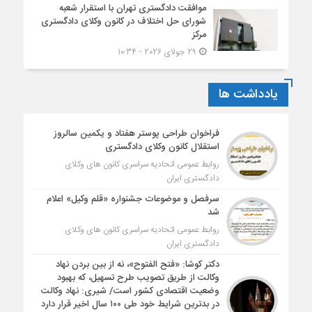
موافقت دادگستری تهران با استقرار شعبه
شورای حل اختلاف در کانون وکلای دادگستری
مرکز
29 جولای 2026 - 10:34
یادداشت ها
فراخوان طراحی پوستر هفتاد و یکمین سالروز
استقلال کانون وکلای دادگستری
روابط عمومی اتحادیه سراسری کانون های وکلای
دادگستری ایران
سرفصل و موضوعات جشنواره «قلم وکیل» اعلام
شد
روابط عمومی اتحادیه سراسری کانون های وکلای
دادگستری ایران
دکتر کوشا: «فتح الفتوح»، نه از بین بردن نهاد
وکالت از طریق تصویب طرح تسهیل، که بهبود
وضعیت اقتصادی کشور است/ شیری: نهاد وکالت
در بدترین شرایط خود طی ۱۰۰ سال اخیر قرار دارد