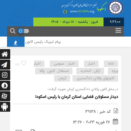
9:29:01
امروز : یکشنبه - ۱۸ مرداد - ۱۴۰۵
پیام تبریک رئیس کانون وکلای چهارمحال و بخ
خانه
اخبار
اخبار عمومی
اخبار
34
ویژه
ارکان اتحادیه
استقلال کانون وکلا
کانونهای وکلای دادگستری
کرمان
در محل کانون وکلای دادگستری کرمان صورت گرفت؛
دیدار مسئولان قضایی استان کرمان با رئیس اسکودا
کد خبر : 39138
26 فوریه 2023 - 13:26