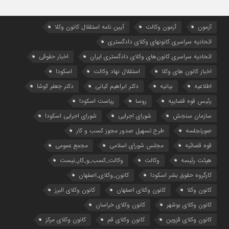
آزمون
آزمون وکالت
آیین ‌نامه استقلال کانون وکلا
اتحادیه سراسری کانونهای وکلای دادگستری
اتحادیه سراسری کانون‌های وکلای دادگستری ایران
اخبار حقوقی
اخبار کانون های وکلا
استقلال نهاد وکالت
اسکودا
اطلاعیه
بیانیه
دکتر ابراهیم کیانی
دکتر جعفر کوشا
رئیس قوه قضاییه
روسا
ریاست اسکودا
سازمان سنجش
شورای اجرایی
شورای اجرایی اسکودا
صورتجلسه
طرح تسهیل صدور مجوز کسب و کار
قوه قضائیه
مجلس شورای اسلامی
مجمع عمومی
هیئت رئیسه
وکالت
وکالت_کسب_و_کار_نیست
کارگروه حقوق بشر اسکودا
کانون_وکلای_اصفهان
کانون وکلا
کانون وکلای اصفهان
کانون وکلای البرز
کانون وکلای بوشهر
کانون وکلای خراسان
کانون وکلای قزوین
کانون وکلای قم
کانون وکلای مرکز