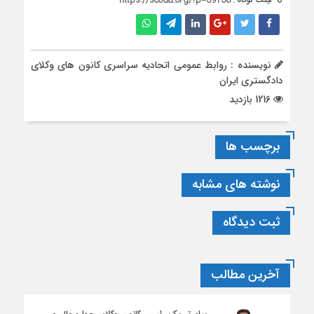
لینک کوتاه :
https://scoda.org/?p=39138
نویسنده : روابط عمومی اتحادیه سراسری کانون های وکلای
دادگستری ایران
1216 بازدید
برچسب ها
نوشته های مشابه
ثبت دیدگاه
آخرین مطالب