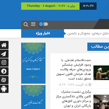
16:30:48
امروز : پنج شنبه - ۱۵ مرداد - ۱۴۰۵
اخبار ویژه
نکته‌بین هستند
اولین دوره مسابقات مناظره تخصصی حقوقی
برگزاری نش
ین مطالب
حجت‌الاسلام نقدعلی: با
وجود افزایش چشمگیر
ورودی‌های حرفه وکالت،
هدف طراحان قانون تسهیل
محقق نشده است
05 آگوست 2026 - 17:24
برگزاری نشست مشترک
کانون وکلای دادگستری مرکز
و مراکز داوری اتاق‌های
بازرگانی ایران و تهران