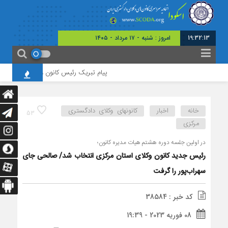
19:32:14
امروز : شنبه - ۱۷ مرداد - ۱۴۰۵
پیام تبریک رئیس کانون وکلای قزوین به مناسب
خانه
اخبار
کانونهای وکلای دادگستری
53
مرکزی
در اولین جلسه دوره هشتم هیات مدیره کانون؛
رئیس جدید کانون وکلای استان مرکزی انتخاب شد/ صالحی جای
سهراب‌پور را گرفت
کد خبر : 38584
08 فوریه 2023 - 19:39