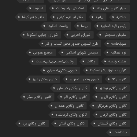
اخبار کانون های وکلا
استقلال نهاد وکالت
اسکودا
اطلاعیه
بیانیه
دکتر ابراهیم کیانی
دکتر جعفر کوشا
رئیس قوه قضاییه
روسا
ریاست اسکودا
سازمان سنجش
شورای اجرایی
شورای اجرایی اسکودا
صورتجلسه
طرح تسهیل صدور مجوز کسب و کار
قوه قضائیه
مجلس شورای اسلامی
مجمع عمومی
هیئت رئیسه
وکالت
وکالت_کسب_و_کار_نیست
کارگروه حقوق بشر اسکودا
کانون_وکلای_اصفهان
کانون وکلا
کانون وکلای اصفهان
کانون وکلای البرز
کانون وکلای بوشهر
کانون وکلای خراسان
کانون وکلای قزوین
کانون وکلای قم
کانون وکلای مرکز
کانون وکلای هرمزگان
کانون وکلای همدان
کانون وکلای کرمان
کانون وکلای کرمانشاه
کانون وکلای گلستان
کانون وکلای گیلان
کانون وکلای یزد
یادداشت