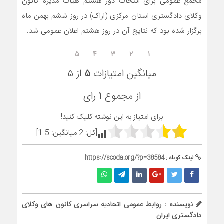
مجمع عمومی برای انتخاب دور هشتم هیات مدیره کانون
وکلای دادگستری استان مرکزی (اراک) در روز ششم بهمن ماه
برگزار شده بود که نتایج آن در روز هشتم اعلان عمومی شد.
۵
۴
۳
۲
۱
میانگین امتیازات
۵
از ۵
از مجموع
۱
رای
برای امتیاز به این نوشته کلیک کنید!
[کل:
2
میانگین:
1.5
]
لینک کوتاه :
https://scoda.org/?p=38584
نویسنده : روابط عمومی اتحادیه سراسری کانون های وکلای
دادگستری ایران