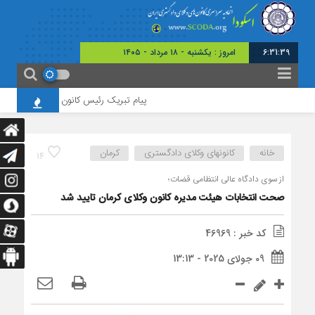
6:31:39
امروز : یکشنبه - ۱۸ مرداد - ۱۴۰۵
پیام تبریک رئیس کانون وکلای همدان به منا
خانه
کانونهای وکلای دادگستری
کرمان
14
از سوی دادگاه عالی انتظامی قضات؛
صحت انتخابات هیئت مدیره کانون وکلای کرمان تایید شد
کد خبر : 46969
09 جولای 2025 - 13:13