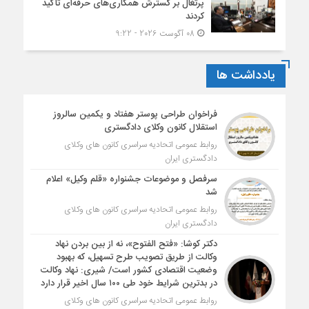
پرتغال بر گسترش همکاری‌های حرفه‌ای تأکید
کردند
08 آگوست 2026 - 9:22
یادداشت ها
فراخوان طراحی پوستر هفتاد و یکمین سالروز
استقلال کانون وکلای دادگستری
روابط عمومی اتحادیه سراسری کانون های وکلای
دادگستری ایران
سرفصل و موضوعات جشنواره «قلم وکیل» اعلام
شد
روابط عمومی اتحادیه سراسری کانون های وکلای
دادگستری ایران
دکتر کوشا: «فتح الفتوح»، نه از بین بردن نهاد
وکالت از طریق تصویب طرح تسهیل، که بهبود
وضعیت اقتصادی کشور است/ شیری: نهاد وکالت
در بدترین شرایط خود طی ۱۰۰ سال اخیر قرار دارد
روابط عمومی اتحادیه سراسری کانون های وکلای