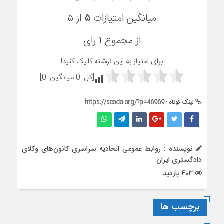
میانگین امتیازات
۵
از ۵
از مجموع
۱
رای
برای امتیاز به این نوشته کلیک کنید!
[کل:
0
میانگین:
0
]
لینک کوتاه :
https://scoda.org/?p=46969
نویسنده : روابط عمومی اتحادیه سراسری کانون‌های وکلای
دادگستری ایران
403 بازدید
برچسب ها