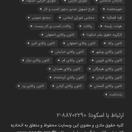
سازمان سنجش
شورای اجرایی
شورای اجرایی اسکودا
صورتجلسه
طرح تسهیل صدور مجوز کسب و کار
قوه قضائیه
مجلس شورای اسلامی
مجمع عمومی
هیئت رئیسه
وکالت
وکالت_کسب_و_کار_نیست
کارگروه حقوق بشر اسکودا
کانون_وکلای_اصفهان
کانون وکلا
کانون وکلای اصفهان
کانون وکلای البرز
کانون وکلای بوشهر
کانون وکلای خراسان
کانون وکلای قزوین
کانون وکلای قم
کانون وکلای مرکز
کانون وکلای هرمزگان
کانون وکلای همدان
کانون وکلای کرمان
کانون وکلای کرمانشاه
کانون وکلای گلستان
کانون وکلای گیلان
کانون وکلای یزد
یادداشت
ارتباط با اسکودا:
88702290-2
کلیه حقوق مادی و معنوی این وبسایت محفوظ و متعلق به اتحادیه